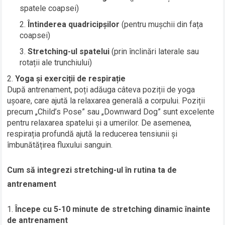
spatele coapsei)
Întinderea quadricipșilor
(pentru mușchii din fața
coapsei)
Stretching-ul spatelui
(prin înclinări laterale sau
rotații ale trunchiului)
Yoga și exerciții de respirație
După antrenament, poți adăuga câteva poziții de yoga
ușoare, care ajută la relaxarea generală a corpului. Poziții
precum „Child’s Pose” sau „Downward Dog” sunt excelente
pentru relaxarea spatelui și a umerilor. De asemenea,
respirația profundă ajută la reducerea tensiunii și
îmbunătățirea fluxului sanguin.
Cum să integrezi stretching-ul în rutina ta de
antrenament
Începe cu 5-10 minute de stretching dinamic înainte
de antrenament