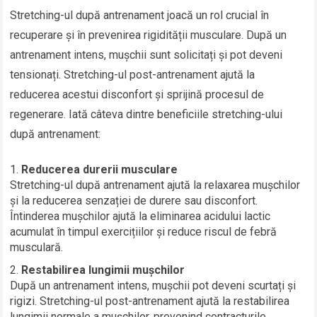
Stretching-ul după antrenament joacă un rol crucial în
recuperare și în prevenirea rigidității musculare. După un
antrenament intens, mușchii sunt solicitați și pot deveni
tensionați. Stretching-ul post-antrenament ajută la
reducerea acestui disconfort și sprijină procesul de
regenerare. Iată câteva dintre beneficiile stretching-ului
după antrenament:
Reducerea durerii musculare
Stretching-ul după antrenament ajută la relaxarea mușchilor
și la reducerea senzației de durere sau disconfort.
Întinderea mușchilor ajută la eliminarea acidului lactic
acumulat în timpul exercițiilor și reduce riscul de febră
musculară.
Restabilirea lungimii mușchilor
După un antrenament intens, mușchii pot deveni scurtați și
rigizi. Stretching-ul post-antrenament ajută la restabilirea
lungimii normale a mușchilor, prevenind contracturile