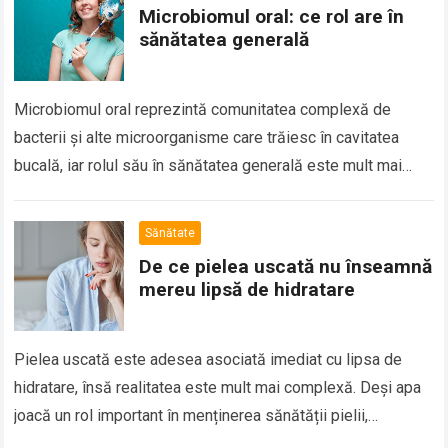
Microbiomul oral: ce rol are în
sănătatea generală
Microbiomul oral reprezintă comunitatea complexă de
bacterii și alte microorganisme care trăiesc în cavitatea
bucală, iar rolul său în sănătatea generală este mult mai
important decât se credea în trecut….
Read more
Sănătate
De ce pielea uscată nu înseamnă
mereu lipsă de hidratare
Pielea uscată este adesea asociată imediat cu lipsa de
hidratare, însă realitatea este mult mai complexă. Deși apa
joacă un rol important în menținerea sănătății pielii,
uscăciunea cutanată nu este…
Read more