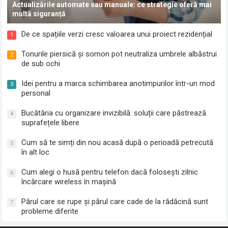
Actualizările automate sau manuale: ce strategie oferă mai
multă siguranță
De ce spațiile verzi cresc valoarea unui proiect rezidențial
1
Tonurile piersică și somon pot neutraliza umbrele albăstrui
2
de sub ochi
Idei pentru a marca schimbarea anotimpurilor într-un mod
3
personal
Bucătăria cu organizare invizibilă: soluții care păstrează
4
suprafețele libere
Cum să te simți din nou acasă după o perioadă petrecută
5
în alt loc
Cum alegi o husă pentru telefon dacă folosești zilnic
6
încărcare wireless în mașină
Părul care se rupe și părul care cade de la rădăcină sunt
7
probleme diferite