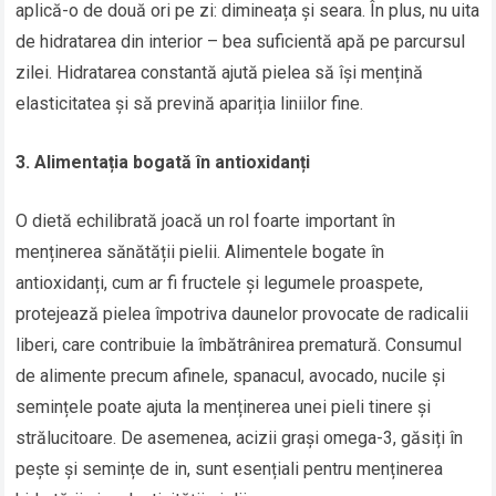
aplică-o de două ori pe zi: dimineața și seara. În plus, nu uita
de hidratarea din interior – bea suficientă apă pe parcursul
zilei. Hidratarea constantă ajută pielea să își mențină
elasticitatea și să prevină apariția liniilor fine.
3. Alimentația bogată în antioxidanți
O dietă echilibrată joacă un rol foarte important în
menținerea sănătății pielii. Alimentele bogate în
antioxidanți, cum ar fi fructele și legumele proaspete,
protejează pielea împotriva daunelor provocate de radicalii
liberi, care contribuie la îmbătrânirea prematură. Consumul
de alimente precum afinele, spanacul, avocado, nucile și
semințele poate ajuta la menținerea unei pieli tinere și
strălucitoare. De asemenea, acizii grași omega-3, găsiți în
pește și semințe de in, sunt esențiali pentru menținerea