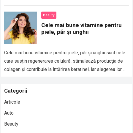
ingrediente active, factori de…
Read more
Beauty
Cele mai bune vitamine pentru
piele, păr și unghii
Cele mai bune vitamine pentru piele, păr și unghii sunt cele
care susțin regenerarea celulară, stimulează producția de
colagen și contribuie la întărirea keratinei, iar alegerea lor
corectă poate face…
Read more
Categorii
Articole
Auto
Beauty