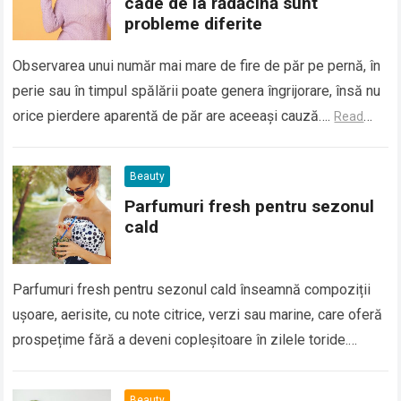
cade de la rădăcină sunt
probleme diferite
Observarea unui număr mai mare de fire de păr pe pernă, în
perie sau în timpul spălării poate genera îngrijorare, însă nu
orice pierdere aparentă de păr are aceeași cauză….
Read
more
Beauty
Parfumuri fresh pentru sezonul
cald
Parfumuri fresh pentru sezonul cald înseamnă compoziții
ușoare, aerisite, cu note citrice, verzi sau marine, care oferă
prospețime fără a deveni copleșitoare în zilele toride.
Temperaturile ridicate intensifică mirosurile, iar…
Read more
Beauty