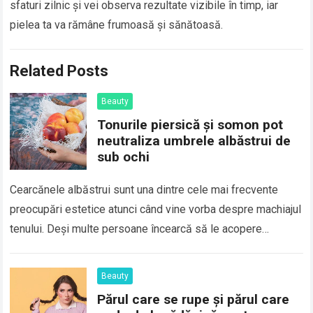
sfaturi zilnic și vei observa rezultate vizibile în timp, iar
pielea ta va rămâne frumoasă și sănătoasă.
Related Posts
Beauty
Tonurile piersică și somon pot
neutraliza umbrele albăstrui de
sub ochi
Cearcănele albăstrui sunt una dintre cele mai frecvente
preocupări estetice atunci când vine vorba despre machiajul
tenului. Deși multe persoane încearcă să le acopere
folosind un strat gros de corector…
Read more
Beauty
Părul care se rupe și părul care