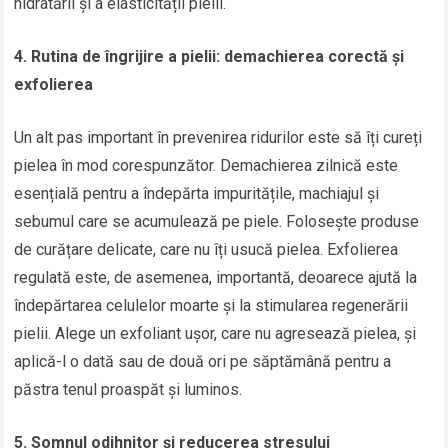
hidratării și a elasticității pielii.
4. Rutina de îngrijire a pielii: demachierea corectă și
exfolierea
Un alt pas important în prevenirea ridurilor este să îți cureți
pielea în mod corespunzător. Demachierea zilnică este
esențială pentru a îndepărta impuritățile, machiajul și
sebumul care se acumulează pe piele. Folosește produse
de curățare delicate, care nu îți usucă pielea. Exfolierea
regulată este, de asemenea, importantă, deoarece ajută la
îndepărtarea celulelor moarte și la stimularea regenerării
pielii. Alege un exfoliant ușor, care nu agresează pielea, și
aplică-l o dată sau de două ori pe săptămână pentru a
păstra tenul proaspăt și luminos.
5. Somnul odihnitor și reducerea stresului