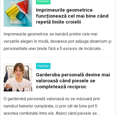
Fashion
Imprimeurile geometrice
funcționează cel mai bine când
repetă liniile croielii
Imprimeurile geometrice se numără printre cele mai
versatile alegeri în modă, deoarece pot adăuga dinamism și
personalitate unei ținute fără a fi excesiv de încărcate.
Totuși, efectul lor depinde în…
Read more
Fashion
Garderoba personală devine mai
valoroasă când piesele se
completează reciproc
O garderobă personală valoroasă nu se măsoară prin
numărul hainelor cumpărate, ci prin cât de bine pot fi
acestea combinate între ele. Atunci când piesele se