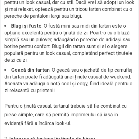
pentru un look casual, dar cu stil. Dacă vrei să adopți un look
și mai relaxat, optează pentru un tricou tartan combinat cu o
pereche de pantaloni largi sau blugi.
Blugi și fuste
: O fustă mini sau midi din tartan este o
opțiune excelentă pentru o ținută de zi. Poart-o cu o bluză
simplă sau un pulover, adăugând o pereche de adidași sau
botine pentru confort. Blugii din tartan sunt și ei o alegere
populară pentru un look casual, completând perfect ținutele
de zi cu zi.
Geacă din tartan
: O geacă sau o jachetă de tip camuflaj
din tartan poate fi adăugată unei ținute casual de weekend.
Aceasta va adăuga o notă cool și edgy, fiind ideală pentru o
zi relaxantă cu prietenii.
Pentru o ținută casual, tartanul trebuie să fie combinat cu
piese simple, care să permită imprimeului să iasă în
evidență fără a încărca look-ul.
Integrează tartanul în ținute de birou