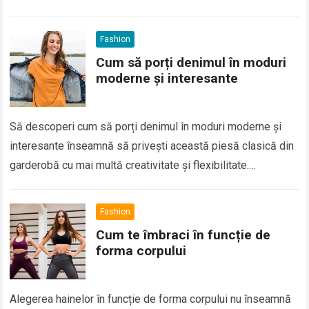
completează reciproc, fiecare articol…
Read more
Fashion
Cum să porți denimul în moduri
moderne și interesante
Să descoperi cum să porți denimul în moduri moderne și
interesante înseamnă să privești această piesă clasică din
garderobă cu mai multă creativitate și flexibilitate.
Denimului i s-a câștigat de-a lungul timpului…
Read more
Fashion
Cum te îmbraci în funcție de
forma corpului
Alegerea hainelor în funcție de forma corpului nu înseamnă