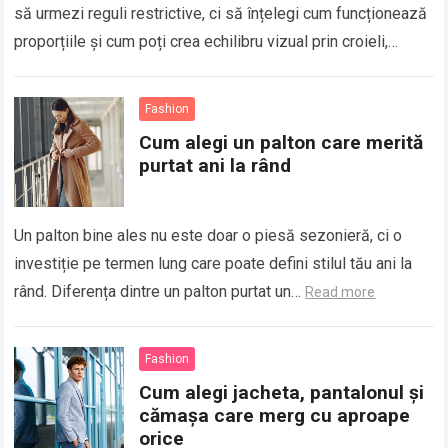
să urmezi reguli restrictive, ci să înțelegi cum funcționează
proporțiile și cum poți crea echilibru vizual prin croieli,
lungimi și materiale….
Read more
Fashion
Cum alegi un palton care merită
purtat ani la rând
Un palton bine ales nu este doar o piesă sezonieră, ci o
investiție pe termen lung care poate defini stilul tău ani la
rând. Diferența dintre un palton purtat un…
Read more
Fashion
Cum alegi jacheta, pantalonul și
cămașa care merg cu aproape
orice