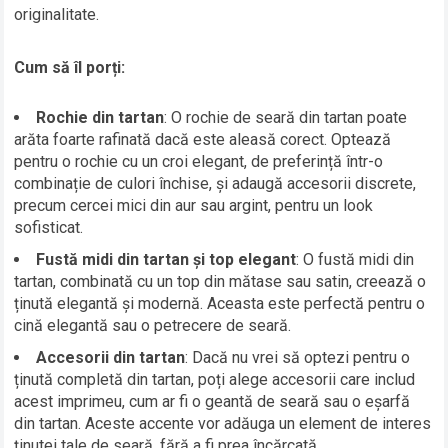
originalitate.
Cum să îl porți:
Rochie din tartan
: O rochie de seară din tartan poate
arăta foarte rafinată dacă este aleasă corect. Optează
pentru o rochie cu un croi elegant, de preferință într-o
combinație de culori închise, și adaugă accesorii discrete,
precum cercei mici din aur sau argint, pentru un look
sofisticat.
Fustă midi din tartan și top elegant
: O fustă midi din
tartan, combinată cu un top din mătase sau satin, creează o
ținută elegantă și modernă. Aceasta este perfectă pentru o
cină elegantă sau o petrecere de seară.
Accesorii din tartan
: Dacă nu vrei să optezi pentru o
ținută completă din tartan, poți alege accesorii care includ
acest imprimeu, cum ar fi o geantă de seară sau o eșarfă
din tartan. Aceste accente vor adăuga un element de interes
ținutei tale de seară, fără a fi prea încărcată.