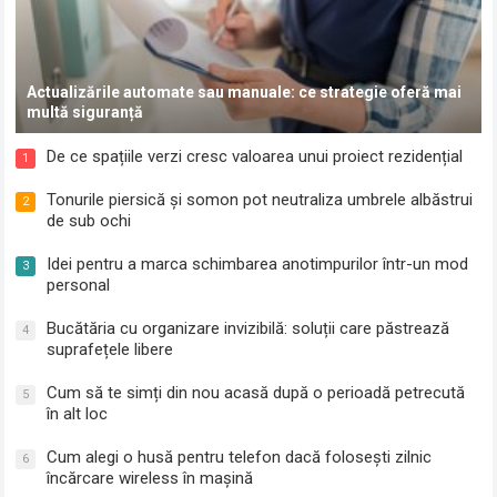
Actualizările automate sau manuale: ce strategie oferă mai
multă siguranță
De ce spațiile verzi cresc valoarea unui proiect rezidențial
1
Tonurile piersică și somon pot neutraliza umbrele albăstrui
2
de sub ochi
Idei pentru a marca schimbarea anotimpurilor într-un mod
3
personal
Bucătăria cu organizare invizibilă: soluții care păstrează
4
suprafețele libere
Cum să te simți din nou acasă după o perioadă petrecută
5
în alt loc
Cum alegi o husă pentru telefon dacă folosești zilnic
6
încărcare wireless în mașină