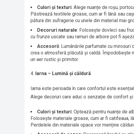
Culori și texturi
: Alege nuanțe de roșu, portoc
Păstrează textilele groase, cum ar fi lână sau ca
pătura din sufragerie cu unele din material mai gr
Decoruri naturale
: Folosește dovleci sau fr
cu frunze uscate sau ramuri de arbore pot fi așezat
Accesorii
: Lumânările parfumate cu mirosuri d
crea o atmosferă plăcută și caldă. Împodobește m
un aer rustic și primitor.
Iarna – Lumină și căldură
Iarna este perioada în care confortul este esențial, i
Alege decoruri care aduc o senzație de confort și 
Culori și texturi
: Optează pentru nuanțe de alb,
Folosește materiale groase, cum ar fi catifeaua, l
Perdelele din materiale opace vor menține căldura