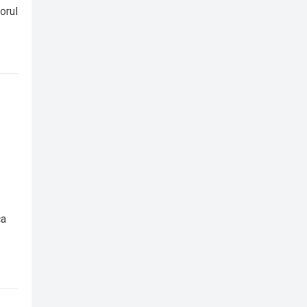
orul
ca