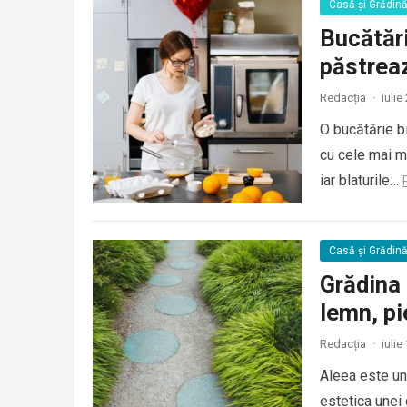
Casă și Grădin
Bucătări
păstreaz
Redacția
·
iulie
O bucătărie b
cu cele mai mo
iar blaturile…
Casă și Grădin
Grădina 
lemn, pie
Redacția
·
iulie
Aleea este unu
estetica unei 