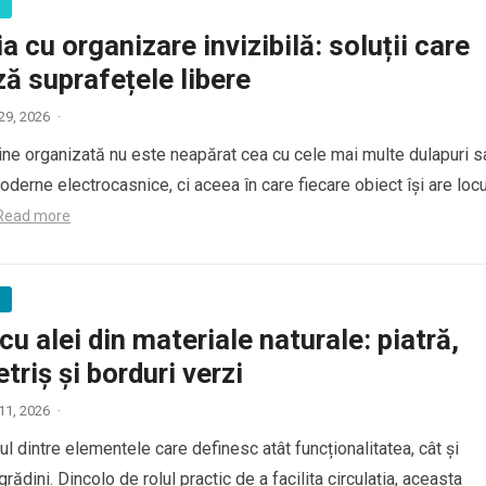
ă
a cu organizare invizibilă: soluții care
ă suprafețele libere
 29, 2026
·
ine organizată nu este neapărat cea cu cele mai multe dulapuri s
derne electrocasnice, ci aceea în care fiecare obiect își are locu
Read more
ă
cu alei din materiale naturale: piatră,
triș și borduri verzi
 11, 2026
·
l dintre elementele care definesc atât funcționalitatea, cât și
grădini. Dincolo de rolul practic de a facilita circulația, aceasta