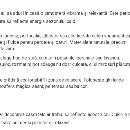
tul să aduci în casă o atmosferă vibrantă și relaxantă. Este peri
are să reflecte energia sezonului cald.
fi turcoaz, portocaliu, albastru sau alb. Aceste culori vor amplifica
 și fluide pentru perdele și pături. Materialele naturale, precum
de vară.
 alege flori de vară, cum ar fi petuniile, geraniile sau lavanda.
uioc, rozmarin) pot adăuga nu doar culoare, ci și mirosuri plăcute
e grădină confortabil în zona de relaxare. Folosește ghirlande
mosferă magică seara, pe terasă sau balcon.
 decorarea casei tale ar trebui să reflecte acest lucru. Culorile 
eează un mediu primitor și relaxant.