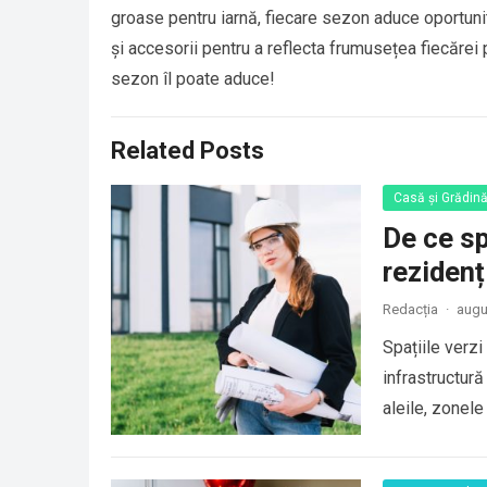
groase pentru iarnă, fiecare sezon aduce oportuni
și accesorii pentru a reflecta frumusețea fiecărei 
sezon îl poate aduce!
Related Posts
Casă și Grădin
De ce sp
rezidenț
Redacția
·
augu
Spațiile verzi
infrastructură
aleile, zonel