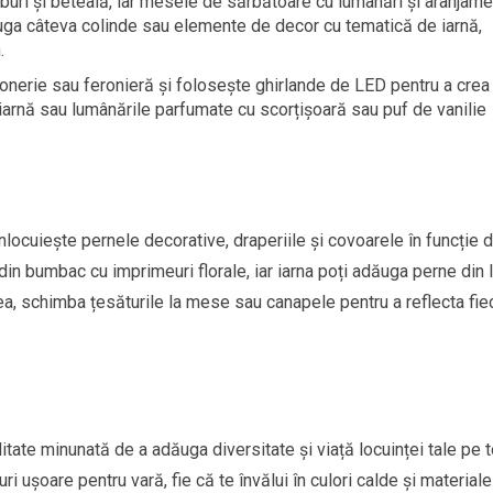
buri și beteală, iar mesele de sărbătoare cu lumânări și aranjam
ăuga câteva colinde sau elemente de decor cu tematică de iarnă,
.
ronerie sau feronieră și folosește ghirlande de LED pentru a crea
e iarnă sau lumânările parfumate cu scorțișoară sau puf de vanilie
nlocuiește pernele decorative, draperiile și covoarele în funcție 
in bumbac cu imprimeuri florale, iar iarna poți adăuga perne din 
, schimba țesăturile la mese sau canapele pentru a reflecta fie
ate minunată de a adăuga diversitate și viață locuinței tale pe t
uri ușoare pentru vară, fie că te învălui în culori calde și materiale