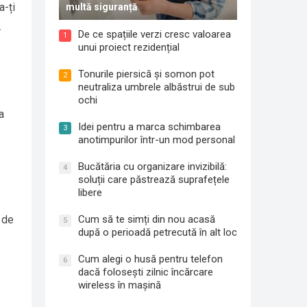
a-ți
multă siguranță
.
De ce spațiile verzi cresc valoarea
1
unui proiect rezidențial
Tonurile piersică și somon pot
2
neutraliza umbrele albăstrui de sub
ochi
a
Idei pentru a marca schimbarea
3
anotimpurilor într-un mod personal
Bucătăria cu organizare invizibilă:
4
soluții care păstrează suprafețele
libere
Cum să te simți din nou acasă
 de
5
după o perioadă petrecută în alt loc
Cum alegi o husă pentru telefon
6
dacă folosești zilnic încărcare
wireless în mașină