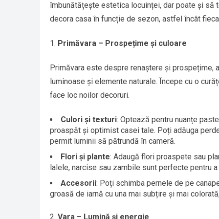
îmbunătățește estetica locuinței, dar poate și să t
decora casa în funcție de sezon, astfel încât fiecar
Primăvara – Prospețime și culoare
Primăvara este despre renaștere și prospețime, a
luminoase și elemente naturale. Începe cu o curăț
face loc noilor decoruri.
Culori și texturi
: Optează pentru nuanțe pastel
proaspăt și optimist casei tale. Poți adăuga perd
permit luminii să pătrundă în cameră.
Flori și plante
: Adaugă flori proaspete sau pla
lalele, narcise sau zambile sunt perfecte pentru a
Accesorii
: Poți schimba pernele de pe canapea
groasă de iarnă cu una mai subțire și mai colorată,
Vara – Lumină și energie