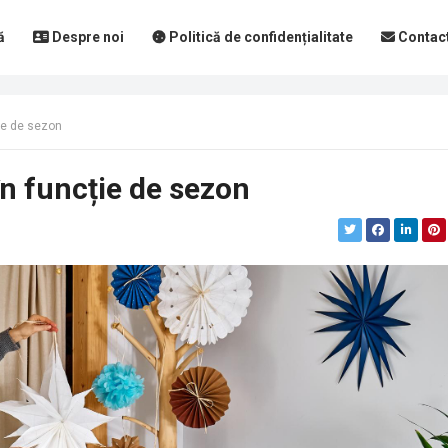
ă
Despre noi
Politică de confidențialitate
Contac
ie de sezon
în funcție de sezon