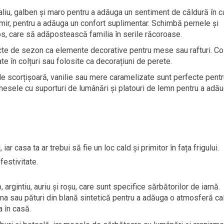
aliu, galben și maro pentru a adăuga un sentiment de căldură în c
șmir, pentru a adăuga un confort suplimentar. Schimbă pernele și
os, care să adăpostească familia în serile răcoroase.
ucte de sezon ca elemente decorative pentru mese sau rafturi. Co
e în colțuri sau folosite ca decorațiuni de perete.
e scorțișoară, vanilie sau mere caramelizate sunt perfecte pentr
esele cu suporturi de lumânări și platouri de lemn pentru a adă
ar casa ta ar trebui să fie un loc cald și primitor în fața frigului.
festivitate.
 argintiu, auriu și roșu, care sunt specifice sărbătorilor de iarnă.
âna sau pături din blană sintetică pentru a adăuga o atmosferă ca
 în casă.