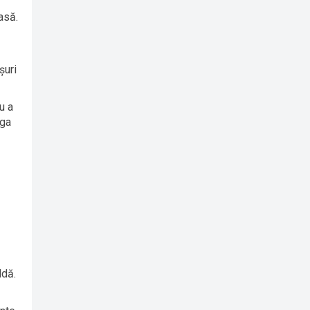
asă.
șuri
u a
uga
ldă.