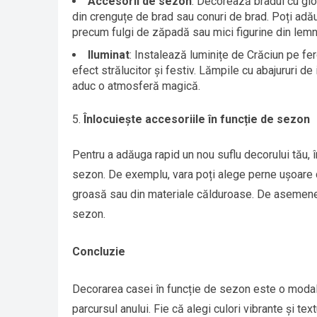
Accesorii de sezon
: Decorează bradul cu glo
din crenguțe de brad sau conuri de brad. Poți ad
precum fulgi de zăpadă sau mici figurine din lemn
Iluminat
: Instalează luminițe de Crăciun pe fe
efect strălucitor și festiv. Lămpile cu abajururi d
aduc o atmosferă magică.
Înlocuiește accesoriile în funcție de sezon
Pentru a adăuga rapid un nou suflu decorului tău, î
sezon. De exemplu, vara poți alege perne ușoare d
groasă sau din materiale călduroase. De asemenea
sezon.
Concluzie
Decorarea casei în funcție de sezon este o modalit
parcursul anului. Fie că alegi culori vibrante și text