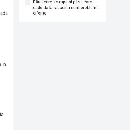
Părul care se rupe și părul care
7
cade de la rădăcină sunt probleme
diferite
oada
 în
de