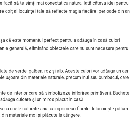
e facă să te simți mai conectat cu natura. Iată câteva idei pentru 
e colț al locuinței tale să reflecte magia fiecărei perioade din an
șa că este momentul perfect pentru a adăuga în casă culori
enie generală, eliminând obiectele care nu sunt necesare pentru 
ate de verde, galben, roz și alb. Aceste culori vor adăuga un aer
ele ușoare din materiale naturale, precum inul sau bumbacul, care
nte de interior care să simbolizeze înflorirea primăverii. Buchete
 adăuga culoare și un miros plăcut în casă.
 cu unele colorate sau cu imprimeuri florale. Înlocuiește pătura
 din materiale moi și plăcute la atingere.