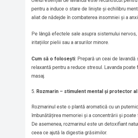
Uleiul esențial de lavandă este recunoscut pentru
pentru a induce o stare de liniște și echilibru ment
aliat de nădejde în combaterea insomniei și a anxie
Pe lângă efectele sale asupra sistemului nervos, lav
iritațiilor pielii sau a arsurilor minore.
Cum să o folosești
: Prepară un ceai de lavandă 
relaxantă pentru a reduce stresul. Lavanda poate f
masaj.
Rozmarin – stimulent mental și protector al 
Rozmarinul este o plantă aromatică cu un puternic 
îmbunătățirea memoriei și a concentrării și poate 
De asemenea, rozmarinul este un detoxifiant natural
ceea ce ajută la digestia grăsimilor.