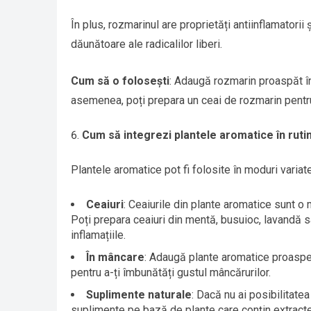
În plus, rozmarinul are proprietăți antiinflamatorii
dăunătoare ale radicalilor liberi.
Cum să o folosești
: Adaugă rozmarin proaspăt în
asemenea, poți prepara un ceai de rozmarin pentru
Cum să integrezi plantele aromatice în rutin
Plantele aromatice pot fi folosite în moduri variat
Ceaiuri
: Ceaiurile din plante aromatice sunt o 
Poți prepara ceaiuri din mentă, busuioc, lavandă s
inflamațiile.
În mâncare
: Adaugă plante aromatice proaspete
pentru a-ți îmbunătăți gustul mâncărurilor.
Suplimente naturale
: Dacă nu ai posibilitat
suplimente pe bază de plante care conțin extract