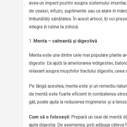
avea un impact pozitiv asupra sistemului imunitar,
de ceaiuri, infuzii, suplimente sau ca atare în mânc
îmbunătăți sănătatea. În acest articol, îți voi pre
integra în rutina ta zilnică.
Menta – calmantă și digestivă
Menta este una dintre cele mai populare plante a
digestiv. Ea ajută la ameliorarea indigestiei, bal
relaxant asupra mușchilor tractului digestiv, ceea 
Pe lângă acestea, menta este și un remediu natural
de mentă este foarte eficient în combaterea stresul
gât, poate ajuta la reducerea migrenelor și a tensi
Cum să o folosești
: Prepară un ceai de mentă d
ajuta digestia. De asemenea, poți adăuga câteva 