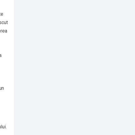
te
scut
erea
a
un
lui.