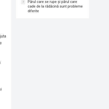
Părul care se rupe și părul care
7
cade de la rădăcină sunt probleme
diferite
juta
ce
i
și