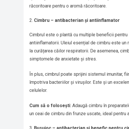
răcoritoare pentru o aromă răcoritoare.
Cimbru – antibacterian și antiinflamator
Cimbrul este o plantă cu multiple beneficii pentru 
antiinflamatorii. Uleiul esențial de cimbru este un r
la curățarea căilor respiratorii. De asemenea, ci
simptomele de anxietate și stres.
În plus, cimbrul poate sprijini sistemul imunitar, fi
împotriva bacteriilor și virușilor. Este și un excel
celulelor.
Cum să o folosești
: Adaugă cimbru în preparatele 
un ceai de cimbru din frunze uscate, ideal pentru 
Busuioc – antibacterian și benefic pentru ci