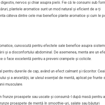
 digestiv, nervos și chiar asupra pielii. Fie că le consumi sub fo
ăruri, plantele aromatice sunt un mod natural și eficient de a-ți
zenta câteva dintre cele mai benefice plante aromatice și cum le p
romatice, cunoscută pentru efectele sale benefice asupra sistem
onării și a disconfortului abdominal. De asemenea, menta are un ef
ce o face excelentă pentru a preveni crampele și colicile.
 pentru durerile de cap, având un efect calmant și răcoritor. Ceai
ui și a anxietății, iar uleiul esențial de mentă, aplicat pe frunte 
unii musculare.
in frunze proaspete sau uscate și consumă-l după masă pentru a
frunze proaspete de mentă în smoothie-uri, salate sau băuturi