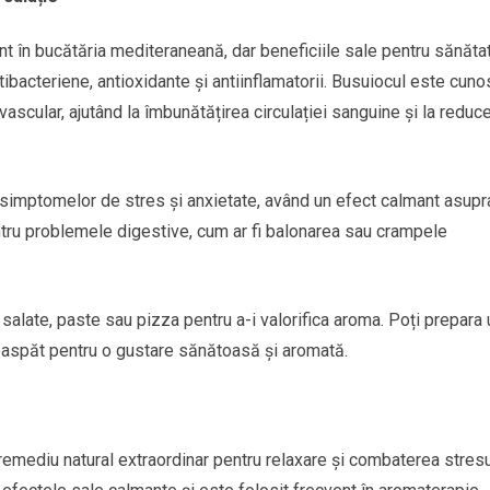
nt în bucătăria mediteraneană, dar beneficiile sale pentru sănăta
tibacteriene, antioxidante și antiinflamatorii. Busuiocul este cuno
vascular, ajutând la îmbunătățirea circulației sanguine și la reduc
simptomelor de stres și anxietate, având un efect calmant asupr
ntru problemele digestive, cum ar fi balonarea sau crampele
salate, paste sau pizza pentru a-i valorifica aroma. Poți prepara 
oaspăt pentru o gustare sănătoasă și aromată.
remediu natural extraordinar pentru relaxare și combaterea stresu