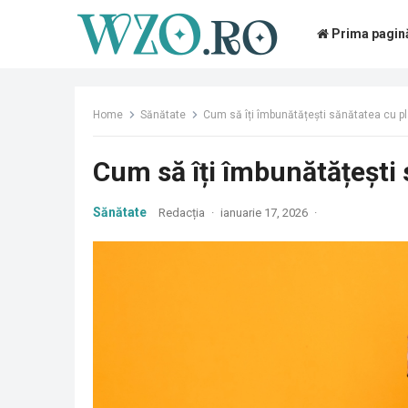
Prima pagin
Home
Sănătate
Cum să îți îmbunătățești sănătatea cu p
Cum să îți îmbunătățești
Sănătate
Redacția
·
ianuarie 17, 2026
·