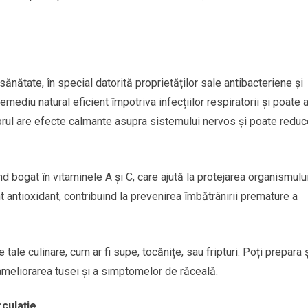
sănătate, în special datorită proprietăților sale antibacteriene și
emediu natural eficient împotriva infecțiilor respiratorii și poate a
mbrul are efecte calmante asupra sistemului nervos și poate redu
ind bogat în vitaminele A și C, care ajută la protejarea organismulu
ent antioxidant, contribuind la prevenirea îmbătrânirii premature a
tale culinare, cum ar fi supe, tocănițe, sau fripturi. Poți prepara 
ameliorarea tusei și a simptomelor de răceală.
rculație