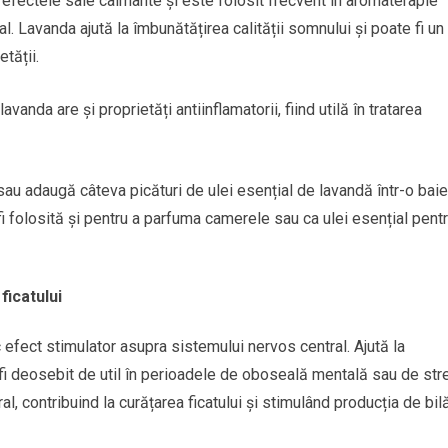
 efectele sale calmante și este folosit frecvent în aromaterapie
al. Lavanda ajută la îmbunătățirea calității somnului și poate fi un
tății.
anda are și proprietăți antiinflamatorii, fiind utilă în tratarea
sau adaugă câteva picături de ulei esențial de lavandă într-o baie
i folosită și pentru a parfuma camerele sau ca ulei esențial pent
ficatului
efect stimulator asupra sistemului nervos central. Ajută la
fi deosebit de util în perioadele de oboseală mentală sau de str
, contribuind la curățarea ficatului și stimulând producția de bilă