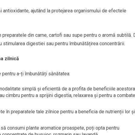
 și antioxidante, ajutând la protejarea organismului de efectele
 preparatele din carne, cartofi sau supe pentru o aromă subtilă.
 stimularea digestiei sau pentru îmbunătățirea concentrării.
a zilnică
e pentru a-ți îmbunătăți sănătatea:
modalitate simplă și eficientă de a profita de beneficiile acestora
au cimbru pentru a sprijini digestia, relaxarea și pentru a combat
 în preparatele tale zilnice pentru a beneficia de nutrienții lor și
ea să consumi plante aromatice proaspete, poți opta pentru
e concentrate de busuioc, rozmarin sau lavandă.