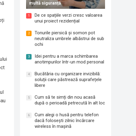
rmă
multă siguranță
De ce spațiile verzi cresc valoarea
1
oți
unui proiect rezidențial
Tonurile piersică și somon pot
2
neutraliza umbrele albăstrui de sub
ochi
Idei pentru a marca schimbarea
3
ului
anotimpurilor într-un mod personal
ect
Bucătăria cu organizare invizibilă:
4
soluții care păstrează suprafețele
libere
ul
Cum să te simți din nou acasă
5
sau
după o perioadă petrecută în alt loc
Cum alegi o husă pentru telefon
6
dacă folosești zilnic încărcare
wireless în mașină