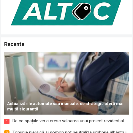
Recente
Actualizările automate sau manuale: ce strategie oferă mai
multă siguranță
De ce spațiile verzi cresc valoarea unui proiect rezidențial
1
Tonurile piersică și somon pot neutraliza umbrele albăstrui
2