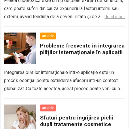
Pielea cuperozică este un tip de piele extrem de sensibilă,
care poate suferi din cauza expunerii la factori interni sau
externi, având tendința de a deveni iritată și de a…
Read more
Articole
Probleme frecvente în integrarea
plăților internaționale în aplicații
Integrarea plăților internaționale într-o aplicație este un
proces esențial pentru extinderea afacerii într-un context
globalizat. Cu toate acestea, acest proces poate veni cu o
serie de provocări și probleme, mai…
Read more
Articole
Sfaturi pentru îngrijirea pielii
după tratamente cosmetice