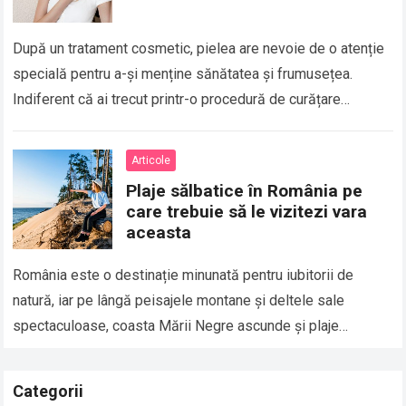
După un tratament cosmetic, pielea are nevoie de o atenție
specială pentru a-și menține sănătatea și frumusețea.
Indiferent că ai trecut printr-o procedură de curățare
profundă, peeling chimic, microneedling sau…
Read more
Articole
Plaje sălbatice în România pe
care trebuie să le vizitezi vara
aceasta
România este o destinație minunată pentru iubitorii de
natură, iar pe lângă peisajele montane și deltele sale
spectaculoase, coasta Mării Negre ascunde și plaje
sălbatice de o frumusețe deosebită. Aceste…
Read more
Categorii