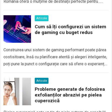
România oferă o mulțime de destinații perfecte pentru…
Read more
Articole
Cum să îți configurezi un sistem
de gaming cu buget redus
Construirea unui sistem de gaming performant poate părea
costisitoare, însă cu planificare atentă și alegeri inteligente,
poți pune la punct o configurație care să ofere o experiență
plăcută fără să-ți…
Read more
Articole
Probleme generate de folosirea
exfolianților abrazivi pe pielea
cuperozică