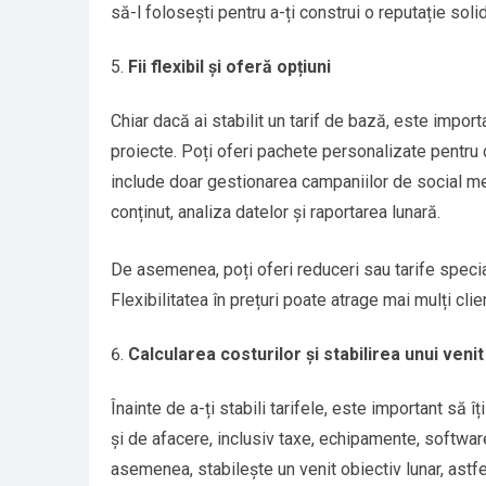
să-l folosești pentru a-ți construi o reputație sol
Fii flexibil și oferă opțiuni
Chiar dacă ai stabilit un tarif de bază, este important
proiecte. Poți oferi pachete personalizate pentru 
include doar gestionarea campaniilor de social me
conținut, analiza datelor și raportarea lunară.
De asemenea, poți oferi reduceri sau tarife specia
Flexibilitatea în prețuri poate atrage mai mulți clien
Calcularea costurilor și stabilirea unui venit
Înainte de a-ți stabili tarifele, este important să î
și de afacere, inclusiv taxe, echipamente, software
asemenea, stabilește un venit obiectiv lunar, astfe