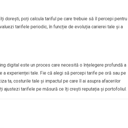
îți dorești, poți calcula tariful pe care trebuie să îl percepi pentru 
aluezi tarifele periodic, în funcție de evoluția carierei tale și a
eting digital este un proces care necesită o înțelegere profundă a
are a experienței tale. Fie că alegi să percepi tarife pe oră sau pe
iza ta, costurile tale și impactul pe care îl ai asupra afacerilor
 îți ajustezi tarifele pe măsură ce îți crești reputația și portofoliul.