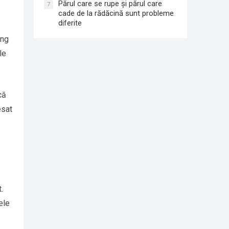
Părul care se rupe și părul care
7
cade de la rădăcină sunt probleme
diferite
ing
le
că
esat
.
ele