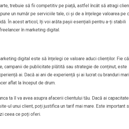
rte, trebuie să fii competitiv pe piață, astfel încât să atragi clienț
 pune un număr pe serviciile tale, ci și de a înțelege valoarea pe 
dă. În acest articol, îți voi arăta pașii esențiali pentru a-ți stabili
freelancer în marketing digital.
arketing digital este să înțelegi ce valoare aduci clienților. Fie că
e, campanii de publicitate plătită sau strategie de conținut, este
eriență ai. Dacă ai ani de experiență și ai lucrat cu branduri mari
ncer aflat la început de drum.
 ta îl va avea asupra afacerii clientului tău. Dacă ai capacitat
te-ul unui client, poți justifica un tarif mai mare. Este important s
i ceea ce poți oferi.