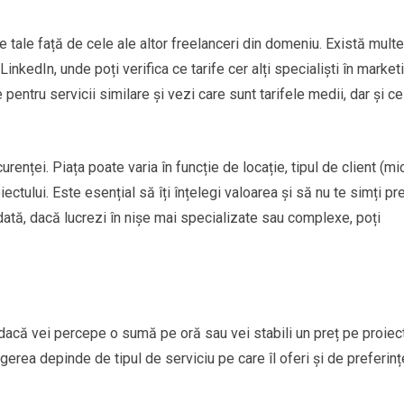
e tale față de cele ale altor freelanceri din domeniu. Există multe
nkedIn, unde poți verifica ce tarife cer alți specialiști în market
 pentru servicii similare și vezi care sunt tarifele medii, dar și ce
renței. Piața poate varia în funcție de locație, tipul de client (mi
ctului. Este esențial să îți înțelegi valoarea și să nu te simți pr
odată, dacă lucrezi în nișe mai specializate sau complexe, poți
i dacă vei percepe o sumă pe oră sau vei stabili un preț pe proiect
erea depinde de tipul de serviciu pe care îl oferi și de preferinț