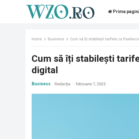
Prima pagin
Home
Business
Cum să îți stabilești tarifele ca freelanc
Cum să îți stabilești tari
digital
Business
Redacția
·
februarie 7, 2025
·