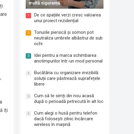
multă siguranță
i.
care
De ce spațiile verzi cresc valoarea
1
unui proiect rezidențial
Tonurile piersică și somon pot
2
neutraliza umbrele albăstrui de sub
ochi
Idei pentru a marca schimbarea
3
anotimpurilor într-un mod personal
Bucătăria cu organizare invizibilă:
4
,
soluții care păstrează suprafețele
libere
Cum să te simți din nou acasă
5
după o perioadă petrecută în alt loc
ea
ă îți
Cum alegi o husă pentru telefon
6
dacă folosești zilnic încărcare
wireless în mașină