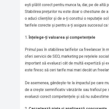
ești plătit corect pentru munca ta, dar, pe de altă pa
Stabilirea prețurilor nu este doar o chestiune de a
o aduci clienților și de a-ți construi o reputație soli
tarifele corecte și pentru a-ți asigura succesul ca 
Înțelege-ți valoarea și competențele
Primul pas în stabilirea tarifelor ca freelancer în m
oferi servicii de SEO, marketing pe rețelele social
important să evaluezi cât de multă expertiză și exp
este firesc să ceri tarife mai mari decât un freela
De asemenea, gândește-te la impactul pe care munca
de a crește semnificativ vânzările sau traficul pe si
evaluezi corect competențele și să nu subestimez
Cercetează piața și analizează concurența