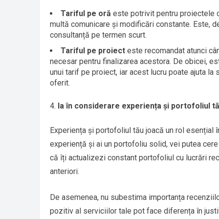
Tariful pe oră
este potrivit pentru proiectele c
multă comunicare și modificări constante. Este, 
consultanță pe termen scurt.
Tariful pe proiect
este recomandat atunci când 
necesar pentru finalizarea acestora. De obicei, es
unui tarif pe proiect, iar acest lucru poate ajuta la 
oferit.
Ia în considerare experiența și portofoliul t
Experiența și portofoliul tău joacă un rol esențial î
experiență și ai un portofoliu solid, vei putea cere
că îți actualizezi constant portofoliul cu lucrări re
anteriori.
De asemenea, nu subestima importanța recenziilor 
pozitiv al serviciilor tale pot face diferența în jus