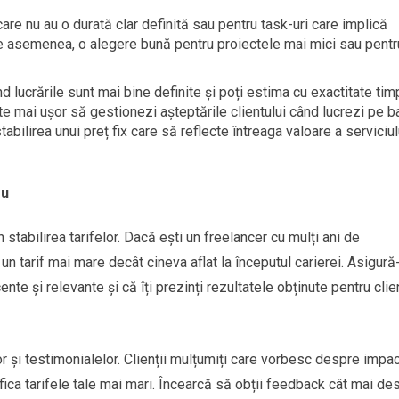
are nu au o durată clar definită sau pentru task-uri care implică
de asemenea, o alegere bună pentru proiectele mai mici sau pentr
lucrările sunt mai bine definite și poți estima cu exactitate tim
te mai ușor să gestionezi așteptările clientului când lucrezi pe 
stabilirea unui preț fix care să reflecte întreaga valoare a serviciul
ău
n stabilirea tarifelor. Dacă ești un freelancer cu mulți ani de
 un tarif mai mare decât cineva aflat la începutul carierei. Asigură
cente și relevante și că îți prezinți rezultatele obținute pentru clie
și testimonialelor. Clienții mulțumiți care vorbesc despre impac
tifica tarifele tale mai mari. Încearcă să obții feedback cât mai des