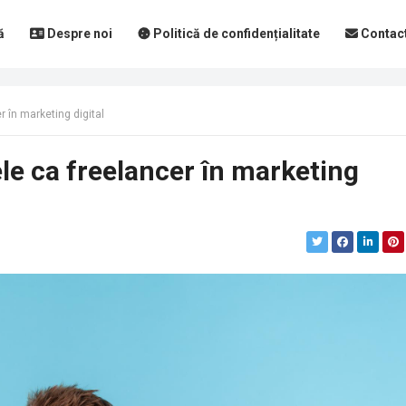
ă
Despre noi
Politică de confidențialitate
Contac
er în marketing digital
fele ca freelancer în marketing