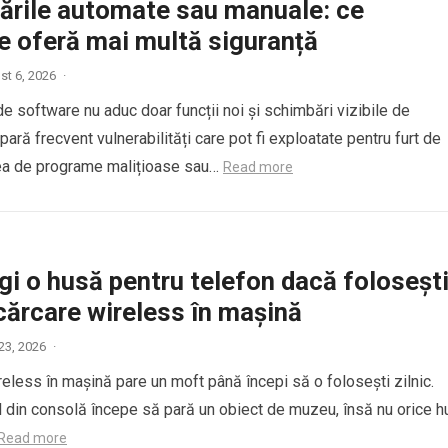
zările automate sau manuale: ce
e oferă mai multă siguranță
st 6, 2026
·
de software nu aduc doar funcții noi și schimbări vizibile de
repară frecvent vulnerabilități care pot fi exploatate pentru furt de
rea de programe malițioase sau…
Read more
i o husă pentru telefon dacă foloseșt
ncărcare wireless în mașină
 23, 2026
·
reless în mașină pare un moft până începi să o folosești zilnic.
lul din consolă începe să pară un obiect de muzeu, însă nu orice 
Read more