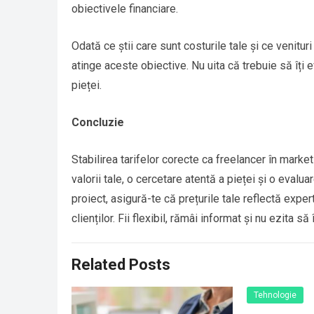
obiectivele financiare.
Odată ce știi care sunt costurile tale și ce venituri 
atinge aceste obiective. Nu uita că trebuie să îți ev
pieței.
Concluzie
Stabilirea tarifelor corecte ca freelancer în mark
valorii tale, o cercetare atentă a pieței și o evalu
proiect, asigură-te că prețurile tale reflectă expert
clienților. Fii flexibil, rămâi informat și nu ezita să
Related Posts
Tehnologie