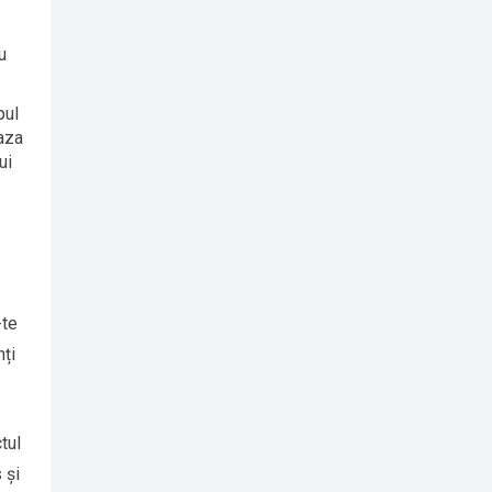
u
pul
baza
ui
-te
nți
tul
 și