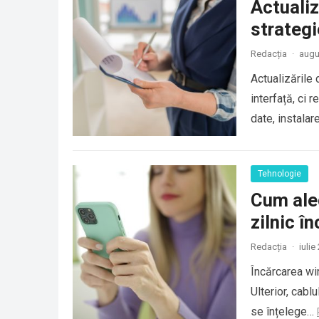
Actuali
strategi
Redacția
·
augu
Actualizările 
interfață, ci 
date, instala
Tehnologie
Cum aleg
zilnic î
Redacția
·
iulie
Încărcarea wi
Ulterior, cab
se înțelege…