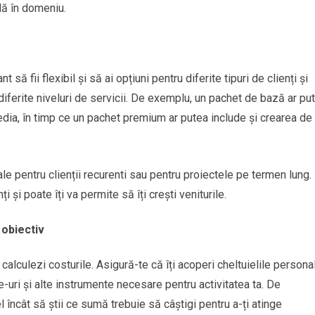
idă în domeniu.
 să fii flexibil și să ai opțiuni pentru diferite tipuri de clienți și
diferite niveluri de servicii. De exemplu, un pachet de bază ar pu
dia, în timp ce un pachet premium ar putea include și crearea de
le pentru clienții recurenti sau pentru proiectele pe termen lung.
ți și poate îți va permite să îți crești veniturile.
 obiectiv
ți calculezi costurile. Asigură-te că îți acoperi cheltuielile persona
-uri și alte instrumente necesare pentru activitatea ta. De
l încât să știi ce sumă trebuie să câștigi pentru a-ți atinge