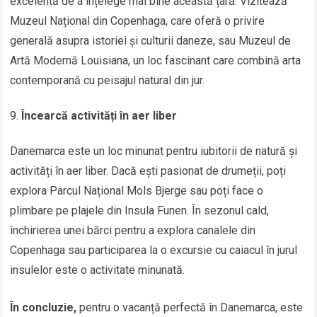
excelentă de a înțelege mai bine această țară. Vizitează
Muzeul Național din Copenhaga, care oferă o privire
generală asupra istoriei și culturii daneze, sau Muzeul de
Artă Modernă Louisiana, un loc fascinant care combină arta
contemporană cu peisajul natural din jur.
Încearcă activități în aer liber
Danemarca este un loc minunat pentru iubitorii de natură și
activități în aer liber. Dacă ești pasionat de drumeții, poți
explora Parcul Național Mols Bjerge sau poți face o
plimbare pe plajele din Insula Funen. În sezonul cald,
închirierea unei bărci pentru a explora canalele din
Copenhaga sau participarea la o excursie cu caiacul în jurul
insulelor este o activitate minunată.
În concluzie,
pentru o vacanță perfectă în Danemarca, este