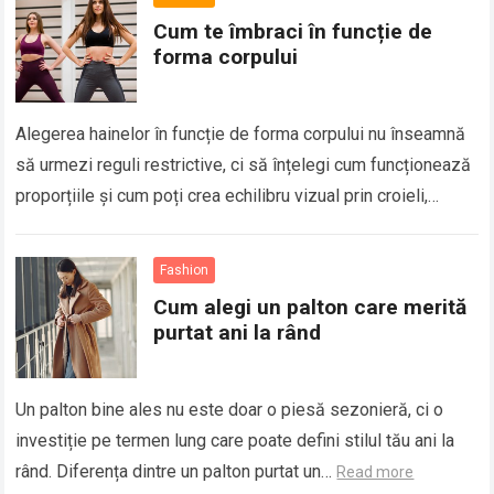
Cum te îmbraci în funcție de
forma corpului
Alegerea hainelor în funcție de forma corpului nu înseamnă
să urmezi reguli restrictive, ci să înțelegi cum funcționează
proporțiile și cum poți crea echilibru vizual prin croieli,
lungimi și materiale….
Read more
Fashion
Cum alegi un palton care merită
purtat ani la rând
Un palton bine ales nu este doar o piesă sezonieră, ci o
investiție pe termen lung care poate defini stilul tău ani la
rând. Diferența dintre un palton purtat un…
Read more