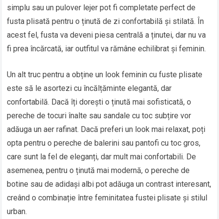
simplu sau un pulover lejer pot fi completate perfect de
fusta plisată pentru o ținută de zi confortabilă și stilată. În
acest fel, fusta va deveni piesa centrală a ținutei, dar nu va
fi prea încărcată, iar outfitul va rămâne echilibrat și feminin.
Un alt truc pentru a obține un look feminin cu fuste plisate
este să le asortezi cu încălțăminte elegantă, dar
confortabilă. Dacă îți dorești o ținută mai sofisticată, o
pereche de tocuri înalte sau sandale cu toc subțire vor
adăuga un aer rafinat. Dacă preferi un look mai relaxat, poți
opta pentru o pereche de balerini sau pantofi cu toc gros,
care sunt la fel de eleganți, dar mult mai confortabili. De
asemenea, pentru o ținută mai modernă, o pereche de
botine sau de adidași albi pot adăuga un contrast interesant,
creând o combinație între feminitatea fustei plisate și stilul
urban.