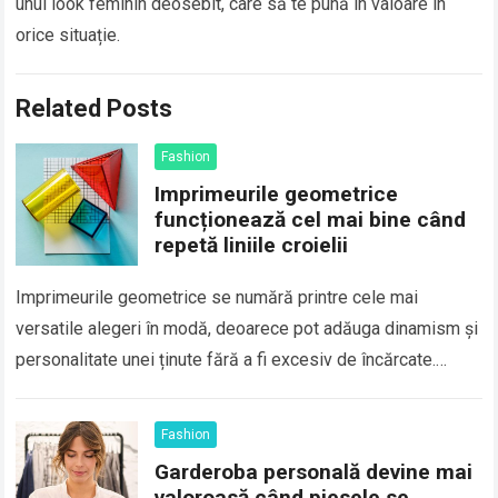
unui look feminin deosebit, care să te pună în valoare în
orice situație.
Related Posts
Fashion
Imprimeurile geometrice
funcționează cel mai bine când
repetă liniile croielii
Imprimeurile geometrice se numără printre cele mai
versatile alegeri în modă, deoarece pot adăuga dinamism și
personalitate unei ținute fără a fi excesiv de încărcate.
Totuși, efectul lor depinde în…
Read more
Fashion
Garderoba personală devine mai
valoroasă când piesele se