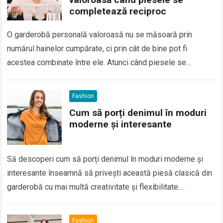
completează reciproc
O garderobă personală valoroasă nu se măsoară prin
numărul hainelor cumpărate, ci prin cât de bine pot fi
acestea combinate între ele. Atunci când piesele se
completează reciproc, fiecare articol…
Read more
Fashion
Cum să porți denimul în moduri
moderne și interesante
Să descoperi cum să porți denimul în moduri moderne și
interesante înseamnă să privești această piesă clasică din
garderobă cu mai multă creativitate și flexibilitate.
Denimului i s-a câștigat de-a lungul timpului…
Read more
Fashion