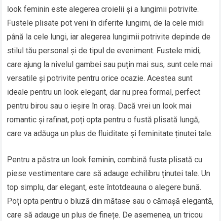
look feminin este alegerea croielii și a lungimii potrivite.
Fustele plisate pot veni în diferite lungimi, de la cele midi
până la cele lungi, iar alegerea lungimii potrivite depinde de
stilul tău personal și de tipul de eveniment. Fustele midi,
care ajung la nivelul gambei sau puțin mai sus, sunt cele mai
versatile și potrivite pentru orice ocazie. Acestea sunt
ideale pentru un look elegant, dar nu prea formal, perfect
pentru birou sau o ieșire în oraș. Dacă vrei un look mai
romantic și rafinat, poți opta pentru o fustă plisată lungă,
care va adăuga un plus de fluiditate și feminitate ținutei tale.
Pentru a păstra un look feminin, combină fusta plisată cu
piese vestimentare care să adauge echilibru ținutei tale. Un
top simplu, dar elegant, este întotdeauna o alegere bună.
Poți opta pentru o bluză din mătase sau o cămașă elegantă,
care să adauge un plus de finețe. De asemenea, un tricou