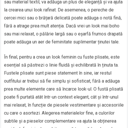
sau material textil, va adăuga un plus de eleganță și va ajuta
la crearea unui look rafinat. De asemenea, o pereche de
cercei mici sau o brățară delicată poate adăuga o notă fină,
fără a atrage prea mult atenția. Dacă vrei un look mai boho
sau mai relaxat, o pălărie largă sau o eșarfă frumos drapată
poate adăuga un aer de feminitate suplimentar ținutei tale.
În final, pentru a crea un look feminin cu fuste plisate, este
esențial să păstrezi o linie fluidă și echilibrată în ținuta ta.
Fustele plisate sunt piese statement în sine, iar restul
outfitului ar trebui să fie simplu și sofisticat, fără a adăuga
prea multe elemente care să încarce look-ul. O fustă plisată
poate fi purtată atât într-un context elegant, cât și într-unul
mai relaxat, în funcție de piesele vestimentare și accesoriile
cu care o asortezi. Alegerea materialelor fine, a culorilor
subtile și a pieselor complementare va ajuta la obținerea