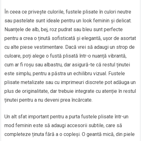
În ceea ce privește culorile, fustele plisate în culori neutre
sau pastelate sunt ideale pentru un look feminin și delicat.
Nuanțele de alb, bej, roz pudrat sau bleu sunt perfecte
pentru a crea o ținută sofisticată și elegantă, ușor de asortat
cu alte piese vestimentare. Dacă vrei să adaugi un strop de
culoare, poți alege o fustă plisată într-o nuanță vibrantă,
cum ar fi roșu sau albastru, dar asigură-te că restul ținutei
este simplu, pentru a păstra un echilibru vizual. Fustele
plisate metalizate sau cu imprimeuri discrete pot adăuga un
plus de originalitate, dar trebuie integrate cu atenție în restul
ținutei pentru a nu deveni prea încărcate.
Un alt sfat important pentru a purta fustele plisate într-un
mod feminin este să adaugi accesorii subtile, care să
completeze ținuta fără a o copleși. O geantă mică, din piele