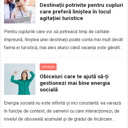
Destinații potrivite pentru cupluri
care preferă liniștea în locul
agitației turistice
Pentru cuplurile care vor să petreacă timp de calitate
împreună, liniștea unei destinații poate conta mai mult decât
faima ei turistică, mai ales atunci când vacanța este gândită
ca o…
Read more
Lifestyle
Obiceiuri care te ajută să-ți
gestionezi mai bine energia
socială
Energia socială nu este infinită și nici constantă: ea variază
în funcție de context, de oamenii cu care interacționezi, de
nivelul de oboseală acumulat și de gradul de încărcare
mentală…
Read more