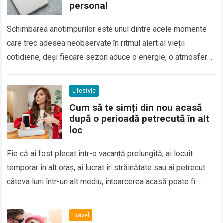
personal
Schimbarea anotimpurilor este unul dintre acele momente
care trec adesea neobservate în ritmul alert al vieții
cotidiene, deși fiecare sezon aduce o energie, o atmosferă
și oportunități diferite. În loc…
Read more
Lifestyle
Cum să te simți din nou acasă
după o perioadă petrecută în alt
loc
Fie că ai fost plecat într-o vacanță prelungită, ai locuit
temporar în alt oraș, ai lucrat în străinătate sau ai petrecut
câteva luni într-un alt mediu, întoarcerea acasă poate fi…
Read more
Travel