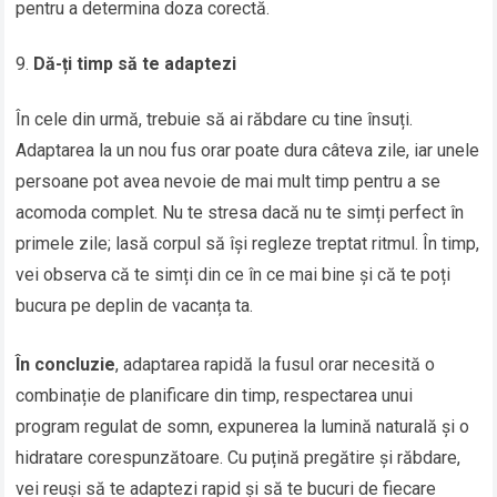
pentru a determina doza corectă.
Dă-ți timp să te adaptezi
În cele din urmă, trebuie să ai răbdare cu tine însuți.
Adaptarea la un nou fus orar poate dura câteva zile, iar unele
persoane pot avea nevoie de mai mult timp pentru a se
acomoda complet. Nu te stresa dacă nu te simți perfect în
primele zile; lasă corpul să își regleze treptat ritmul. În timp,
vei observa că te simți din ce în ce mai bine și că te poți
bucura pe deplin de vacanța ta.
În concluzie
, adaptarea rapidă la fusul orar necesită o
combinație de planificare din timp, respectarea unui
program regulat de somn, expunerea la lumină naturală și o
hidratare corespunzătoare. Cu puțină pregătire și răbdare,
vei reuși să te adaptezi rapid și să te bucuri de fiecare