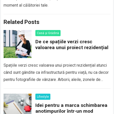
moment al călătoriei tale.
Related Posts
Casă și Grădină
De ce spațiile verzi cresc
valoarea unui proiect rezidențial
Spațiile verzi cresc valoarea unui proiect rezidențial atunci
când sunt gândite ca infrastructură pentru viață, nu ca decor
pentru fotografiile de vânzare. Arborii, aleile, zonele de
odihnă și suprafețele permeabile…
Read more
Lifestyle
Idei pentru a marca schimbarea
anotimpurilor într-un mod