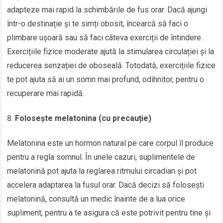
adapteze mai rapid la schimbările de fus orar. Dacă ajungi
într-o destinație și te simți obosit, încearcă să faci o
plimbare ușoară sau să faci câteva exerciții de întindere.
Exercițiile fizice moderate ajută la stimularea circulației și la
reducerea senzației de oboseală. Totodată, exercițiile fizice
te pot ajuta să ai un somn mai profund, odihnitor, pentru o
recuperare mai rapidă.
Folosește melatonina (cu precauție)
Melatonina este un hormon natural pe care corpul îl produce
pentru a regla somnul. În unele cazuri, suplimentele de
melatonină pot ajuta la reglarea ritmului circadian și pot
accelera adaptarea la fusul orar. Dacă decizi să folosești
melatonină, consultă un medic înainte de a lua orice
supliment, pentru a te asigura că este potrivit pentru tine și