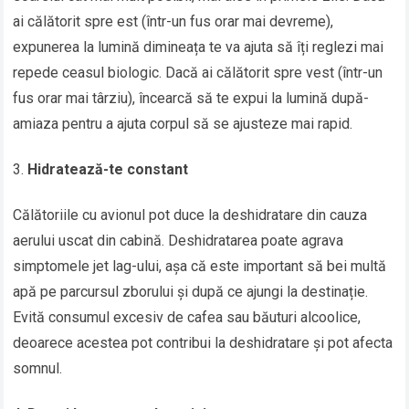
ai călătorit spre est (într-un fus orar mai devreme),
expunerea la lumină dimineața te va ajuta să îți reglezi mai
repede ceasul biologic. Dacă ai călătorit spre vest (într-un
fus orar mai târziu), încearcă să te expui la lumină după-
amiaza pentru a ajuta corpul să se ajusteze mai rapid.
Hidratează-te constant
Călătoriile cu avionul pot duce la deshidratare din cauza
aerului uscat din cabină. Deshidratarea poate agrava
simptomele jet lag-ului, așa că este important să bei multă
apă pe parcursul zborului și după ce ajungi la destinație.
Evită consumul excesiv de cafea sau băuturi alcoolice,
deoarece acestea pot contribui la deshidratare și pot afecta
somnul.