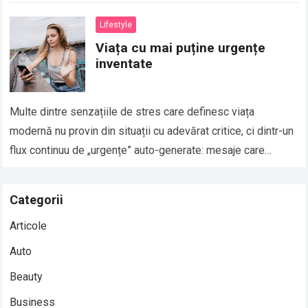
Lifestyle
Viața cu mai puține urgențe
inventate
Multe dintre senzațiile de stres care definesc viața
modernă nu provin din situații cu adevărat critice, ci dintr-un
flux continuu de „urgențe” auto-generate: mesaje care
trebuie răspunse imediat, sarcini care…
Read more
Categorii
Articole
Auto
Beauty
Business