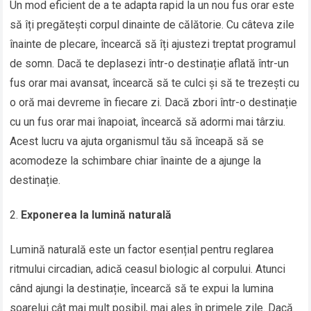
Un mod eficient de a te adapta rapid la un nou fus orar este
să îți pregătești corpul dinainte de călătorie. Cu câteva zile
înainte de plecare, încearcă să îți ajustezi treptat programul
de somn. Dacă te deplasezi într-o destinație aflată într-un
fus orar mai avansat, încearcă să te culci și să te trezești cu
o oră mai devreme în fiecare zi. Dacă zbori într-o destinație
cu un fus orar mai înapoiat, încearcă să adormi mai târziu.
Acest lucru va ajuta organismul tău să înceapă să se
acomodeze la schimbare chiar înainte de a ajunge la
destinație.
Exponerea la lumină naturală
Lumină naturală este un factor esențial pentru reglarea
ritmului circadian, adică ceasul biologic al corpului. Atunci
când ajungi la destinație, încearcă să te expui la lumina
soarelui cât mai mult posibil, mai ales în primele zile. Dacă