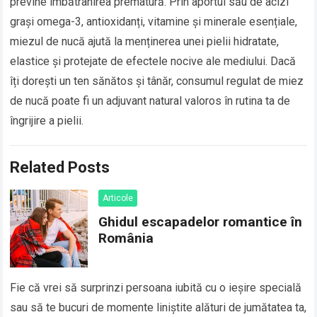
previne îmbătrânirea prematură. Prin aportul său de acizi
grași omega-3, antioxidanți, vitamine și minerale esențiale,
miezul de nucă ajută la menținerea unei pielii hidratate,
elastice și protejate de efectele nocive ale mediului. Dacă
îți dorești un ten sănătos și tânăr, consumul regulat de miez
de nucă poate fi un adjuvant natural valoros în rutina ta de
îngrijire a pielii.
Related Posts
Articole
Ghidul escapadelor romantice în
România
Fie că vrei să surprinzi persoana iubită cu o ieșire specială
sau să te bucuri de momente liniștite alături de jumătatea ta,