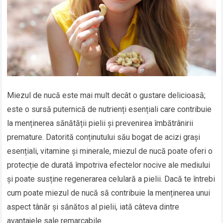
Miezul de nucă este mai mult decât o gustare delicioasă;
este o sursă puternică de nutrienți esențiali care contribuie
la menținerea sănătății pielii și prevenirea îmbătrânirii
premature. Datorită conținutului său bogat de acizi grași
esențiali, vitamine și minerale, miezul de nucă poate oferi o
protecție de durată împotriva efectelor nocive ale mediului
și poate susține regenerarea celulară a pielii. Dacă te întrebi
cum poate miezul de nucă să contribuie la menținerea unui
aspect tânăr și sănătos al pielii, iată câteva dintre
avantajele sale remarcabile.