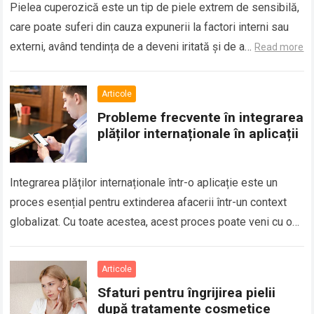
Pielea cuperozică este un tip de piele extrem de sensibilă,
care poate suferi din cauza expunerii la factori interni sau
externi, având tendința de a deveni iritată și de a…
Read more
Articole
Probleme frecvente în integrarea
plăților internaționale în aplicații
Integrarea plăților internaționale într-o aplicație este un
proces esențial pentru extinderea afacerii într-un context
globalizat. Cu toate acestea, acest proces poate veni cu o
serie de provocări și probleme, mai…
Read more
Articole
Sfaturi pentru îngrijirea pielii
după tratamente cosmetice