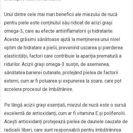
Unul dintre cele mai mari beneficii ale miezului de nucă
pentru piele este conținutul său ridicat de acizi grași
omega-3, care au efecte antiinflamatorii și hidratante.
Aceste grăsimi sănătoase ajută la menținerea unui nivel
optim de hidratare a pielii, prevenind uscarea și pierderea
elasticității, factori care contribuie la apariția prematură a
ridurilor. Acizii grași omega-3 susțin, de asemenea,
sănătatea barierei cutanate, protejând pielea de factorii
externi, cum ar fi poluarea și expunerea la soare, care pot
accelera procesul de îmbătrânire.
Pe lângă acizii grași esențiali, miezul de nucă este o sursă
excelentă de antioxidanți, cum ar fi vitamina E și polifenolii.
Acești antioxidanți protejează pielea de daunele cauzate de
radicalii liberi, care sunt responsabili pentru îmbătrânirea