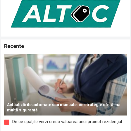
Recente
Actualizările automate sau manuale: ce strategie oferă mai
multă siguranță
De ce spațiile verzi cresc valoarea unui proiect rezidențial
1