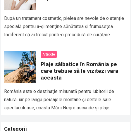
După un tratament cosmetic, pielea are nevoie de o atenție
specială pentru a-și menține sănătatea și frumusețea.
Indiferent că ai trecut printr-o procedură de curățare
profundă, peeling chimic, microneedling sau…
Read more
Articole
Plaje sălbatice în România pe
care trebuie să le vizitezi vara
aceasta
România este o destinație minunată pentru iubitorii de
natură, iar pe lângă peisajele montane și deltele sale
spectaculoase, coasta Mării Negre ascunde și plaje
sălbatice de o frumusețe deosebită. Aceste…
Read more
Categorii