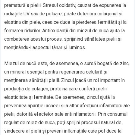
prematură a pielii. Stresul oxidativ, cauzat de expunerea la
radiațiile UV sau de poluare, poate deteriora colagenul și
elastina din piele, ceea ce duce la pierderea fermității și la
formarea ridurilor. Antioxidanții din miezul de nucă ajută la
combaterea acestui proces, sprijinind sănătatea pielii și
menținându-i aspectul tânăr și luminos.
Miezul de nucă este, de asemenea, o sursă bogată de zinc,
un mineral esențial pentru regenerarea celulară și
menținerea sănătății pielii. Zincul joacă un rol important în
producția de colagen, proteina care conferă pielii
elasticitate și fermitate. De asemenea, zincul ajută la
prevenirea apariției acneei și a altor afecțiuni inflamatorii ale
pielii, datorită efectelor sale antiinflamatorii. Prin consumul
regulat de miez de nucă, poți sprijini procesul natural de
vindecare al pielii și preveni inflamațiile care pot duce la