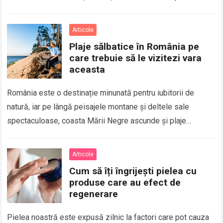
profundă, peeling chimic, microneedling sau…
Read more
Articole
Plaje sălbatice în România pe
care trebuie să le vizitezi vara
aceasta
România este o destinație minunată pentru iubitorii de
natură, iar pe lângă peisajele montane și deltele sale
spectaculoase, coasta Mării Negre ascunde și plaje
sălbatice de o frumusețe deosebită. Aceste…
Read more
Articole
Cum să îți îngrijești pielea cu
produse care au efect de
regenerare
Pielea noastră este expusă zilnic la factori care pot cauza