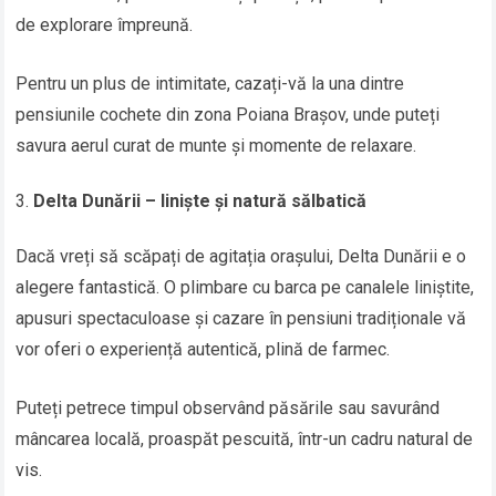
de explorare împreună.
Pentru un plus de intimitate, cazați-vă la una dintre
pensiunile cochete din zona Poiana Brașov, unde puteți
savura aerul curat de munte și momente de relaxare.
Delta Dunării – liniște și natură sălbatică
Dacă vreți să scăpați de agitația orașului, Delta Dunării e o
alegere fantastică. O plimbare cu barca pe canalele liniștite,
apusuri spectaculoase și cazare în pensiuni tradiționale vă
vor oferi o experiență autentică, plină de farmec.
Puteți petrece timpul observând păsările sau savurând
mâncarea locală, proaspăt pescuită, într-un cadru natural de
vis.