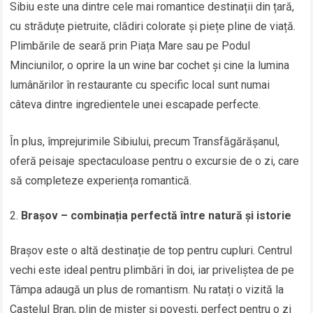
Sibiu este una dintre cele mai romantice destinații din țară,
cu străduțe pietruite, clădiri colorate și piețe pline de viață.
Plimbările de seară prin Piața Mare sau pe Podul
Minciunilor, o oprire la un wine bar cochet și cine la lumina
lumânărilor în restaurante cu specific local sunt numai
câteva dintre ingredientele unei escapade perfecte.
În plus, împrejurimile Sibiului, precum Transfăgărășanul,
oferă peisaje spectaculoase pentru o excursie de o zi, care
să completeze experiența romantică.
Brașov – combinația perfectă între natură și istorie
Brașov este o altă destinație de top pentru cupluri. Centrul
vechi este ideal pentru plimbări în doi, iar priveliștea de pe
Tâmpa adaugă un plus de romantism. Nu ratați o vizită la
Castelul Bran, plin de mister și povești, perfect pentru o zi