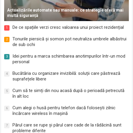
Actualizările automate sau manuale: ce strategie oferă mai
multă siguranță
De ce spațiile verzi cresc valoarea unui proiect rezidențial
1
Tonurile piersică și somon pot neutraliza umbrele albăstrui
2
de sub ochi
Idei pentru a marca schimbarea anotimpurilor într-un mod
3
personal
Bucătăria cu organizare invizibilă: soluții care păstrează
4
suprafețele libere
Cum să te simți din nou acasă după o perioadă petrecută
5
în alt loc
Cum alegi o husă pentru telefon dacă folosești zilnic
6
încărcare wireless în mașină
Părul care se rupe și părul care cade de la rădăcină sunt
7
probleme diferite