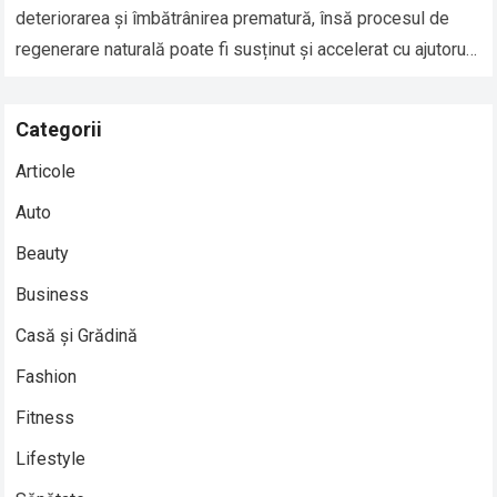
deteriorarea și îmbătrânirea prematură, însă procesul de
regenerare naturală poate fi susținut și accelerat cu ajutorul
produselor potrivite. Produsele cu…
Read more
Categorii
Articole
Auto
Beauty
Business
Casă și Grădină
Fashion
Fitness
Lifestyle