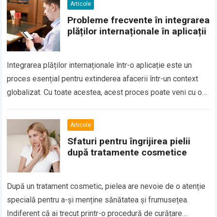
Articole
Probleme frecvente în integrarea
plăților internaționale în aplicații
Integrarea plăților internaționale într-o aplicație este un
proces esențial pentru extinderea afacerii într-un context
globalizat. Cu toate acestea, acest proces poate veni cu o
serie de provocări și probleme, mai…
Read more
Articole
Sfaturi pentru îngrijirea pielii
după tratamente cosmetice
După un tratament cosmetic, pielea are nevoie de o atenție
specială pentru a-și menține sănătatea și frumusețea.
Indiferent că ai trecut printr-o procedură de curățare