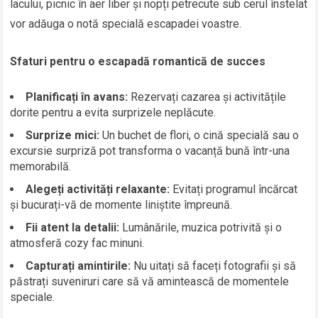
lacului, picnic în aer liber și nopți petrecute sub cerul înstelat
vor adăuga o notă specială escapadei voastre.
Sfaturi pentru o escapadă romantică de succes
Planificați în avans:
Rezervați cazarea și activitățile
dorite pentru a evita surprizele neplăcute.
Surprize mici:
Un buchet de flori, o cină specială sau o
excursie surpriză pot transforma o vacanță bună într-una
memorabilă.
Alegeți activități relaxante:
Evitați programul încărcat
și bucurați-vă de momente liniștite împreună.
Fii atent la detalii:
Lumânările, muzica potrivită și o
atmosferă cozy fac minuni.
Capturați amintirile:
Nu uitați să faceți fotografii și să
păstrați suveniruri care să vă amintească de momentele
speciale.