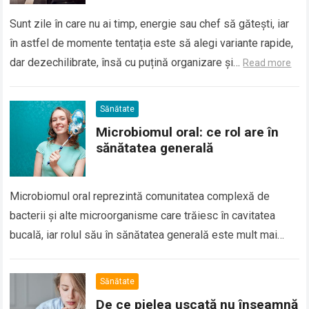
Sunt zile în care nu ai timp, energie sau chef să gătești, iar
în astfel de momente tentația este să alegi variante rapide,
dar dezechilibrate, însă cu puțină organizare și…
Read more
Sănătate
Microbiomul oral: ce rol are în
sănătatea generală
Microbiomul oral reprezintă comunitatea complexă de
bacterii și alte microorganisme care trăiesc în cavitatea
bucală, iar rolul său în sănătatea generală este mult mai
important decât se credea în trecut….
Read more
Sănătate
De ce pielea uscată nu înseamnă