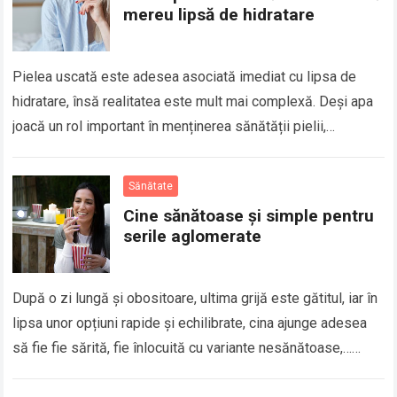
mereu lipsă de hidratare
Pielea uscată este adesea asociată imediat cu lipsa de
hidratare, însă realitatea este mult mai complexă. Deși apa
joacă un rol important în menținerea sănătății pielii,
uscăciunea cutanată nu este…
Read more
Sănătate
Cine sănătoase și simple pentru
serile aglomerate
După o zi lungă și obositoare, ultima grijă este gătitul, iar în
lipsa unor opțiuni rapide și echilibrate, cina ajunge adesea
să fie fie sărită, fie înlocuită cu variante nesănătoase,…
Read more