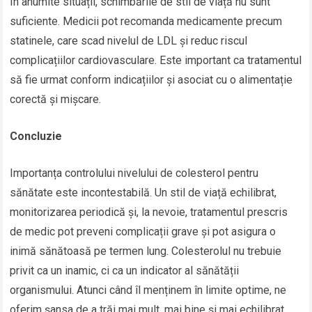
În anumite situații, schimbările de stil de viață nu sunt
suficiente. Medicii pot recomanda medicamente precum
statinele, care scad nivelul de LDL și reduc riscul
complicațiilor cardiovasculare. Este important ca tratamentul
să fie urmat conform indicațiilor și asociat cu o alimentație
corectă și mișcare.
Concluzie
Importanța controlului nivelului de colesterol pentru
sănătate este incontestabilă. Un stil de viață echilibrat,
monitorizarea periodică și, la nevoie, tratamentul prescris
de medic pot preveni complicații grave și pot asigura o
inimă sănătoasă pe termen lung. Colesterolul nu trebuie
privit ca un inamic, ci ca un indicator al sănătății
organismului. Atunci când îl menținem în limite optime, ne
oferim șansa de a trăi mai mult, mai bine și mai echilibrat.