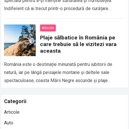
specială pentru a-și menține sănătatea și frumusețea.
Indiferent că ai trecut printr-o procedură de curățare
profundă, peeling chimic, microneedling sau…
Read more
Articole
Plaje sălbatice în România pe
care trebuie să le vizitezi vara
aceasta
România este o destinație minunată pentru iubitorii de
natură, iar pe lângă peisajele montane și deltele sale
spectaculoase, coasta Mării Negre ascunde și plaje
sălbatice de o frumusețe deosebită. Aceste…
Read more
Categorii
Articole
Auto