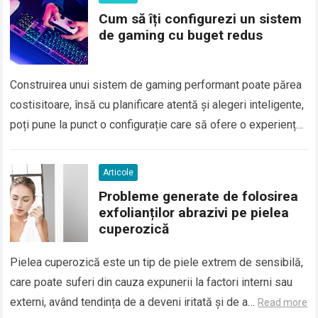
Cum să îți configurezi un sistem
de gaming cu buget redus
Construirea unui sistem de gaming performant poate părea
costisitoare, însă cu planificare atentă și alegeri inteligente,
poți pune la punct o configurație care să ofere o experiență
plăcută fără să-ți…
Read more
Articole
Probleme generate de folosirea
exfolianților abrazivi pe pielea
cuperozică
Pielea cuperozică este un tip de piele extrem de sensibilă,
care poate suferi din cauza expunerii la factori interni sau
externi, având tendința de a deveni iritată și de a…
Read more