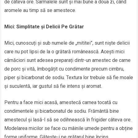
de câteva ore. Sarmalele sunt și mai bune a doua zi, când
aromele au timp să se amestece.
Mici: Simplitate și Delicii Pe Grătar
Mici, cunoscuți și sub numele de „mititei”, sunt niște delicii
care nu pot lipsi de la o grătară românească. Acești mici
cârnăciori sunt adesea preparați dintr-un amestec de carne
de porc și vită, îmbogățit cu condimente precum cimbru,
piper și bicarbonat de sodiu. Textura lor trebuie să fie moale
și suculentă, iar gustul să fie intens și aromat.
Pentru a face mici acasă, amestecă carnea tocată cu
condimentele și bicarbonatul de sodiu. Frământă bine
amestecul și lasă-l să se odihnească în frigider câteva ore.
Modelarea micilor se face cu mâinile umede pentru a obține
forme uniforme. Gătește-i pe grătarul bine încins,