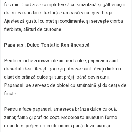
foc mic. Ciorba se completează cu smântână și gălbenușuri
de ou, care îi dau o textură cremoasă și un gust bogat.
Ajustează gustul cu oțet și condimente, și servește ciorba
fierbinte, alături de crutoane.
Papanasi: Dulce Tentatie Românească
Pentru a încheia masa într-un mod dulce, papanasii sunt
desertul ideal. Acești gogoși pufoase sunt făcuți dintr-un
aluat de brânză dulce și sunt prăjiți până devin aurii.
Papanasii se servesc de obicei cu smântână și dulceață de
fructe.
Pentru a face papanasi, amestecă brânza dulce cu ouă,
zahăr, făină și praf de copt. Modelează aluatul în forme
rotunde și prăjește-i în ulei încins până devin aurii și