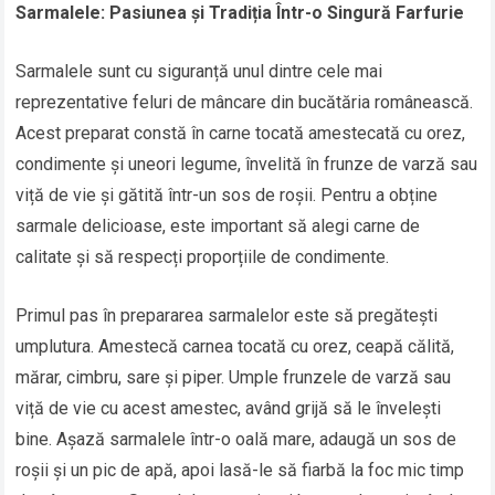
Sarmalele: Pasiunea și Tradiția Într-o Singură Farfurie
Sarmalele sunt cu siguranță unul dintre cele mai
reprezentative feluri de mâncare din bucătăria românească.
Acest preparat constă în carne tocată amestecată cu orez,
condimente și uneori legume, învelită în frunze de varză sau
viță de vie și gătită într-un sos de roșii. Pentru a obține
sarmale delicioase, este important să alegi carne de
calitate și să respecți proporțiile de condimente.
Primul pas în prepararea sarmalelor este să pregătești
umplutura. Amestecă carnea tocată cu orez, ceapă călită,
mărar, cimbru, sare și piper. Umple frunzele de varză sau
viță de vie cu acest amestec, având grijă să le învelești
bine. Așază sarmalele într-o oală mare, adaugă un sos de
roșii și un pic de apă, apoi lasă-le să fiarbă la foc mic timp