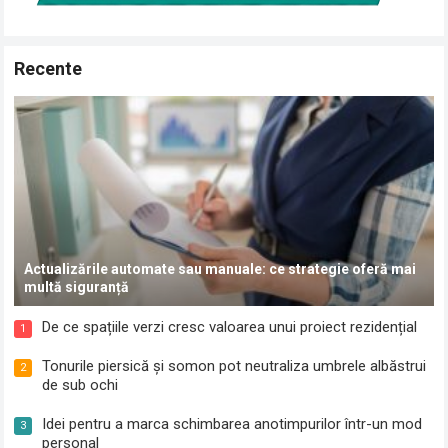
Recente
Actualizările automate sau manuale: ce strategie oferă mai
multă siguranță
De ce spațiile verzi cresc valoarea unui proiect rezidențial
1
Tonurile piersică și somon pot neutraliza umbrele albăstrui
2
de sub ochi
Idei pentru a marca schimbarea anotimpurilor într-un mod
3
personal