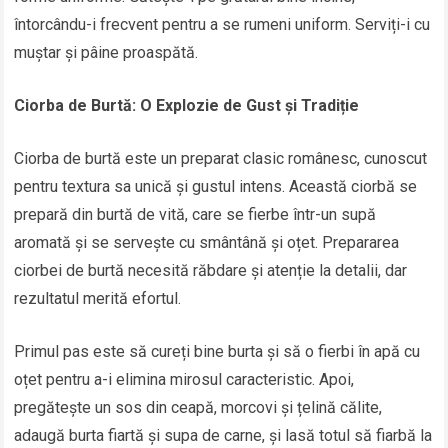
întorcându-i frecvent pentru a se rumeni uniform. Serviți-i cu
muștar și pâine proaspătă.
Ciorba de Burtă: O Explozie de Gust și Tradiție
Ciorba de burtă este un preparat clasic românesc, cunoscut
pentru textura sa unică și gustul intens. Această ciorbă se
prepară din burtă de vită, care se fierbe într-un supă
aromată și se servește cu smântână și oțet. Prepararea
ciorbei de burtă necesită răbdare și atenție la detalii, dar
rezultatul merită efortul.
Primul pas este să cureți bine burta și să o fierbi în apă cu
oțet pentru a-i elimina mirosul caracteristic. Apoi,
pregătește un sos din ceapă, morcovi și țelină călite,
adaugă burta fiartă și supa de carne, și lasă totul să fiarbă la