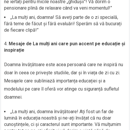
ne iertați pentru micile noastre „ghidușii”! Vă dorim o
pensionare plină de relaxare când va veni momentul!”
„La mulți ani, doamna! Să aveți parte de o zi specială,
fără teme de făcut și fără evaluări! Sperăm să vă bucurați
de fiecare clipă!”
Mesaje de La mulți ani care pun accent pe educație și
inspirație
Doamna învățătoare este acea persoană care ne inspiră nu
doar în ceea ce privește studiile, dar și în viața de zi cu zi.
Mesajele care subliniază importanța educației și a
modelului pe care îl oferă vor atinge cu siguranță sufletul
doamnei.
„La mulți ani, doamna învățătoare! Ați fost un far de
lumină în educația noastră și ne-ați învățat că nu doar
cunoștințele, ci și caracterul sunt importante. Vă mulțumim