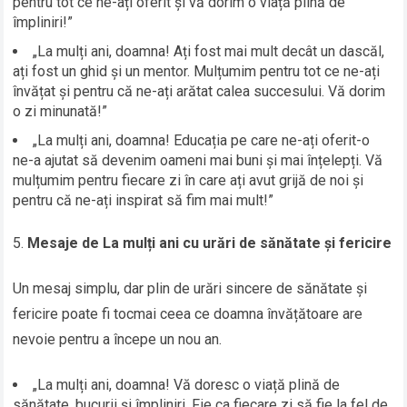
pentru tot ce ne-ați oferit și vă dorim o viață plină de
împliniri!”
„La mulți ani, doamna! Ați fost mai mult decât un dascăl,
ați fost un ghid și un mentor. Mulțumim pentru tot ce ne-ați
învățat și pentru că ne-ați arătat calea succesului. Vă dorim
o zi minunată!”
„La mulți ani, doamna! Educația pe care ne-ați oferit-o
ne-a ajutat să devenim oameni mai buni și mai înțelepți. Vă
mulțumim pentru fiecare zi în care ați avut grijă de noi și
pentru că ne-ați inspirat să fim mai mult!”
Mesaje de La mulți ani cu urări de sănătate și fericire
Un mesaj simplu, dar plin de urări sincere de sănătate și
fericire poate fi tocmai ceea ce doamna învățătoare are
nevoie pentru a începe un nou an.
„La mulți ani, doamna! Vă doresc o viață plină de
sănătate, bucurii și împliniri. Fie ca fiecare zi să fie la fel de