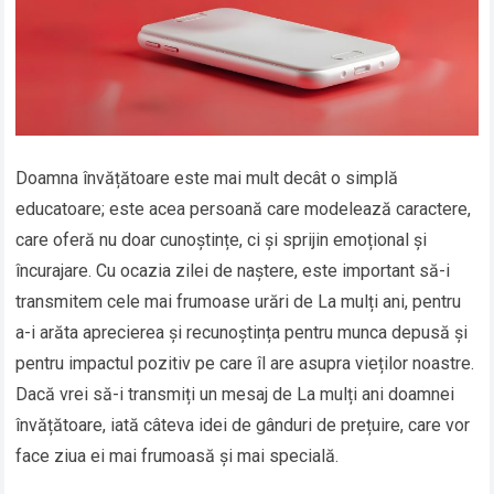
Doamna învățătoare este mai mult decât o simplă
educatoare; este acea persoană care modelează caractere,
care oferă nu doar cunoștințe, ci și sprijin emoțional și
încurajare. Cu ocazia zilei de naștere, este important să-i
transmitem cele mai frumoase urări de La mulți ani, pentru
a-i arăta aprecierea și recunoștința pentru munca depusă și
pentru impactul pozitiv pe care îl are asupra vieților noastre.
Dacă vrei să-i transmiți un mesaj de La mulți ani doamnei
învățătoare, iată câteva idei de gânduri de prețuire, care vor
face ziua ei mai frumoasă și mai specială.