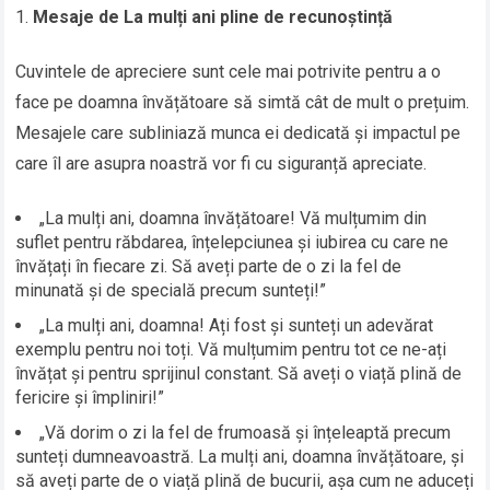
Mesaje de La mulți ani pline de recunoștință
Cuvintele de apreciere sunt cele mai potrivite pentru a o
face pe doamna învățătoare să simtă cât de mult o prețuim.
Mesajele care subliniază munca ei dedicată și impactul pe
care îl are asupra noastră vor fi cu siguranță apreciate.
„La mulți ani, doamna învățătoare! Vă mulțumim din
suflet pentru răbdarea, înțelepciunea și iubirea cu care ne
învățați în fiecare zi. Să aveți parte de o zi la fel de
minunată și de specială precum sunteți!”
„La mulți ani, doamna! Ați fost și sunteți un adevărat
exemplu pentru noi toți. Vă mulțumim pentru tot ce ne-ați
învățat și pentru sprijinul constant. Să aveți o viață plină de
fericire și împliniri!”
„Vă dorim o zi la fel de frumoasă și înțeleaptă precum
sunteți dumneavoastră. La mulți ani, doamna învățătoare, și
să aveți parte de o viață plină de bucurii, așa cum ne aduceți