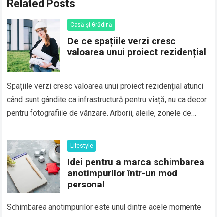
Related Posts
Casă și Grădină
De ce spațiile verzi cresc
valoarea unui proiect rezidențial
Spațiile verzi cresc valoarea unui proiect rezidențial atunci
când sunt gândite ca infrastructură pentru viață, nu ca decor
pentru fotografiile de vânzare. Arborii, aleile, zonele de
odihnă și suprafețele permeabile…
Read more
Lifestyle
Idei pentru a marca schimbarea
anotimpurilor într-un mod
personal
Schimbarea anotimpurilor este unul dintre acele momente