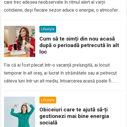
care trec adesea neobservate în ritmul alert al vieții
cotidiene, deși fiecare sezon aduce o energie, o atmosferă
și oportunități diferite. În loc…
Read more
Lifestyle
Cum să te simți din nou acasă
după o perioadă petrecută în alt
loc
Fie că ai fost plecat într-o vacanță prelungită, ai locuit
temporar în alt oraș, ai lucrat în străinătate sau ai petrecut
câteva luni într-un alt mediu, întoarcerea acasă poate fi…
Read more
Lifestyle
Obiceiuri care te ajută să-ți
gestionezi mai bine energia
socială