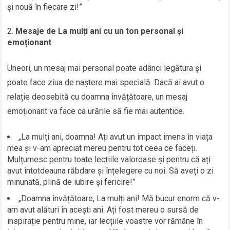
și nouă în fiecare zi!”
Mesaje de La mulți ani cu un ton personal și
emoționant
Uneori, un mesaj mai personal poate adânci legătura și
poate face ziua de naștere mai specială. Dacă ai avut o
relație deosebită cu doamna învățătoare, un mesaj
emoționant va face ca urările să fie mai autentice.
„La mulți ani, doamna! Ați avut un impact imens în viața
mea și v-am apreciat mereu pentru tot ceea ce faceți.
Mulțumesc pentru toate lecțiile valoroase și pentru că ați
avut întotdeauna răbdare și înțelegere cu noi. Să aveți o zi
minunată, plină de iubire și fericire!”
„Doamna învățătoare, La mulți ani! Mă bucur enorm că v-
am avut alături în acești ani. Ați fost mereu o sursă de
inspirație pentru mine, iar lecțiile voastre vor rămâne în