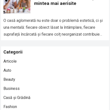
mintea mai aerisite
O casă aglomerată nu este doar o problemă estetică, ci și
una mentală: fiecare obiect lăsat la întâmplare, fiecare
suprafață încărcată și fiecare colț neorganizat contribuie
subtil la senzația de…
Read more
Categorii
Articole
Auto
Beauty
Business
Casă și Grădină
Fashion