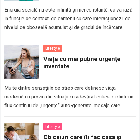
Energia socială nu este infinită și nici constantă: ea variază
în funcție de context, de oamenii cu care interacționezi, de
nivelul de oboseală acumulat și de gradul de încărcare
mentală…
Read more
Lifestyle
Viața cu mai puține urgențe
inventate
Multe dintre senzațiile de stres care definesc viața
modernă nu provin din situații cu adevărat critice, ci dintr-un
flux continuu de „urgențe” auto-generate: mesaje care
trebuie răspunse imediat, sarcini care…
Read more
Lifestyle
Obiceiuri care îți fac casa și