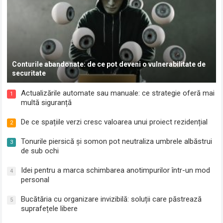
Conturile abandonate: de ce pot deveni o vulnerabilitate de
securitate
Actualizările automate sau manuale: ce strategie oferă mai
1
multă siguranță
De ce spațiile verzi cresc valoarea unui proiect rezidențial
2
Tonurile piersică și somon pot neutraliza umbrele albăstrui
3
de sub ochi
Idei pentru a marca schimbarea anotimpurilor într-un mod
4
personal
Bucătăria cu organizare invizibilă: soluții care păstrează
5
suprafețele libere