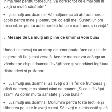
inima mea pentru totdeauna. Vă doresc tot ce e mai bun în
viață și multă sănătate!”
„La mulți ani, doamna! Vă mulțumesc că ați fost mereu
acolo pentru mine și pentru toți colegii mei. Sunteți un om
minunat, iar pentru asta meritati tot ce e mai frumos în viață.”
Mesaje de La mulți ani pline de umor și voie bună
Uneori, un mesaj cu un strop de umor poate face ca ziua de
naștere să fie și mai veselă. Aceste mesaje vor adăuga un
zâmbet pe chipul doamnei învățătoare și vor adânci legătura
dintre elevi și profesori.
„La mulți ani, doamna! Să aveți o zi la fel de frumoasă și
plină de energie ca atunci când ne spuneți „Și ce ai învățat
azi?”! Vă dorim multă sănătate și voie bună!”
„La mulți ani, doamna! Mulțumim pentru toate lecțiile și
răbdarea pe care le aveți cu noi. Să aveți o zi minunată și să