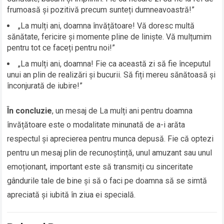
frumoasă și pozitivă precum sunteți dumneavoastră!”
„La mulți ani, doamna învățătoare! Vă doresc multă
sănătate, fericire și momente pline de liniște. Vă mulțumim
pentru tot ce faceți pentru noi!”
„La mulți ani, doamna! Fie ca această zi să fie începutul
unui an plin de realizări și bucurii. Să fiți mereu sănătoasă și
înconjurată de iubire!”
În concluzie
, un mesaj de La mulți ani pentru doamna
învățătoare este o modalitate minunată de a-i arăta
respectul și aprecierea pentru munca depusă. Fie că optezi
pentru un mesaj plin de recunoștință, unul amuzant sau unul
emoționant, important este să transmiți cu sinceritate
gândurile tale de bine și să o faci pe doamna să se simtă
apreciată și iubită în ziua ei specială.