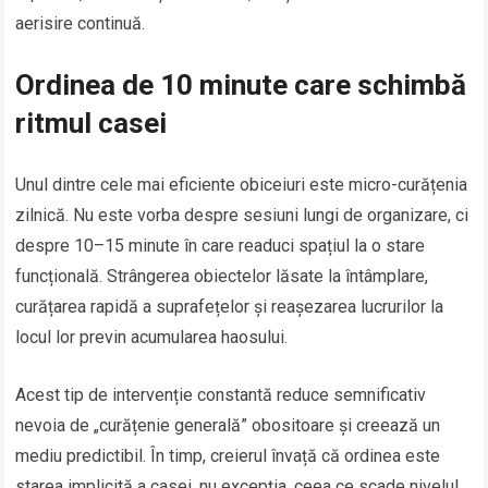
aerisire continuă.
Ordinea de 10 minute care schimbă
ritmul casei
Unul dintre cele mai eficiente obiceiuri este micro-curățenia
zilnică. Nu este vorba despre sesiuni lungi de organizare, ci
despre 10–15 minute în care readuci spațiul la o stare
funcțională. Strângerea obiectelor lăsate la întâmplare,
curățarea rapidă a suprafețelor și reașezarea lucrurilor la
locul lor previn acumularea haosului.
Acest tip de intervenție constantă reduce semnificativ
nevoia de „curățenie generală” obositoare și creează un
mediu predictibil. În timp, creierul învață că ordinea este
starea implicită a casei, nu excepția, ceea ce scade nivelul