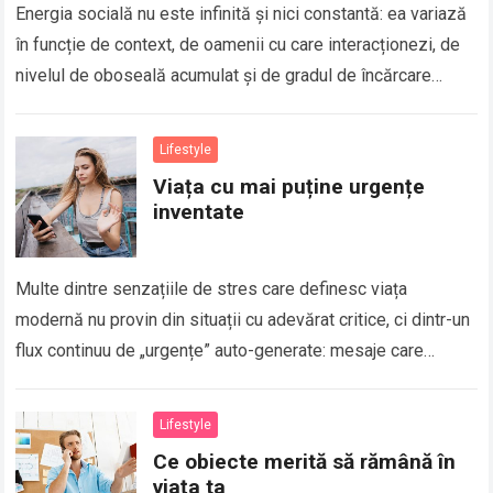
Energia socială nu este infinită și nici constantă: ea variază
în funcție de context, de oamenii cu care interacționezi, de
nivelul de oboseală acumulat și de gradul de încărcare
mentală…
Read more
Lifestyle
Viața cu mai puține urgențe
inventate
Multe dintre senzațiile de stres care definesc viața
modernă nu provin din situații cu adevărat critice, ci dintr-un
flux continuu de „urgențe” auto-generate: mesaje care
trebuie răspunse imediat, sarcini care…
Read more
Lifestyle
Ce obiecte merită să rămână în
viața ta