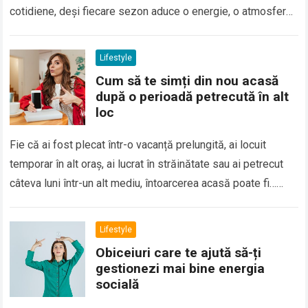
cotidiene, deși fiecare sezon aduce o energie, o atmosferă
și oportunități diferite. În loc…
Read more
Lifestyle
Cum să te simți din nou acasă
după o perioadă petrecută în alt
loc
Fie că ai fost plecat într-o vacanță prelungită, ai locuit
temporar în alt oraș, ai lucrat în străinătate sau ai petrecut
câteva luni într-un alt mediu, întoarcerea acasă poate fi…
Read more
Lifestyle
Obiceiuri care te ajută să-ți
gestionezi mai bine energia
socială