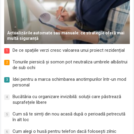
Actualizările automate sau manuale: ce strategie oferă mai
multă siguranță
De ce spațiile verzi cresc valoarea unui proiect rezidențial
1
Tonurile piersică și somon pot neutraliza umbrele albăstrui
2
de sub ochi
Idei pentru a marca schimbarea anotimpurilor într-un mod
3
personal
Bucătăria cu organizare invizibilă: soluții care păstrează
4
suprafețele libere
Cum să te simți din nou acasă după o perioadă petrecută
5
în alt loc
Cum alegi o husă pentru telefon dacă folosești zilnic
6