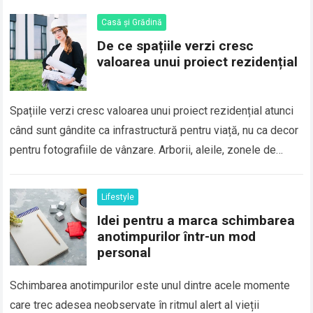
Casă și Grădină
De ce spațiile verzi cresc
valoarea unui proiect rezidențial
Spațiile verzi cresc valoarea unui proiect rezidențial atunci
când sunt gândite ca infrastructură pentru viață, nu ca decor
pentru fotografiile de vânzare. Arborii, aleile, zonele de
odihnă și suprafețele permeabile…
Read more
Lifestyle
Idei pentru a marca schimbarea
anotimpurilor într-un mod
personal
Schimbarea anotimpurilor este unul dintre acele momente
care trec adesea neobservate în ritmul alert al vieții