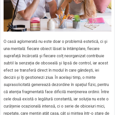
O casă aglomerată nu este doar o problemă estetică, ci și
una mentală: fiecare obiect lăsat la întâmplare, fiecare
suprafață încărcată și fiecare colț neorganizat contribuie
subtil la senzația de oboseală și lipsă de control, iar acest
efect se transferă direct în modul în care gândești, iei
decizii și îți gestionezi ziua. În același timp, o minte
suprasolicitată generează dezordine în spațiul fizic, pentru
că atenția fragmentată face dificilă menținerea ordinii. Între
cele două există o legătură constantă, iar soluția nu este o
curățenie ocazională intensă, ci o serie de obiceiuri mici,
repetate, care mențin atât casa, cât și mintea într-o stare de