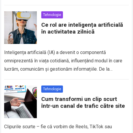
subtil la senzația de…
Read more
Tehnologie
Ce rol are inteligența artificială
în activitatea zilnică
Inteligența artificială (IA) a devenit o componentă
omniprezentă în viața cotidiană, influențând modul în care
lucrăm, comunicăm și gestionăm informațiile. De la
automatizarea sarcinilor repetitive până la optimizarea
deciziilor complexe,…
Read more
Tehnologie
Cum transformi un clip scurt
într-un canal de trafic către site
Clipurile scurte – fie că vorbim de Reels, TikTok sau