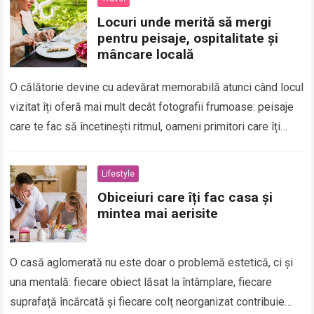
Locuri unde merită să mergi
pentru peisaje, ospitalitate și
mâncare locală
O călătorie devine cu adevărat memorabilă atunci când locul
vizitat îți oferă mai mult decât fotografii frumoase: peisaje
care te fac să încetinești ritmul, oameni primitori care îți
explică povești…
Read more
Lifestyle
Obiceiuri care îți fac casa și
mintea mai aerisite
O casă aglomerată nu este doar o problemă estetică, ci și
una mentală: fiecare obiect lăsat la întâmplare, fiecare
suprafață încărcată și fiecare colț neorganizat contribuie