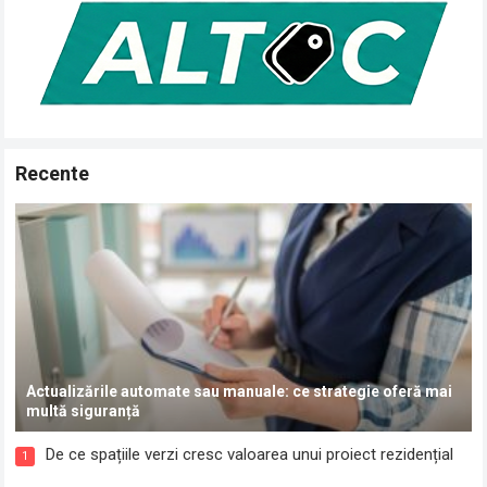
Recente
Actualizările automate sau manuale: ce strategie oferă mai
multă siguranță
De ce spațiile verzi cresc valoarea unui proiect rezidențial
1