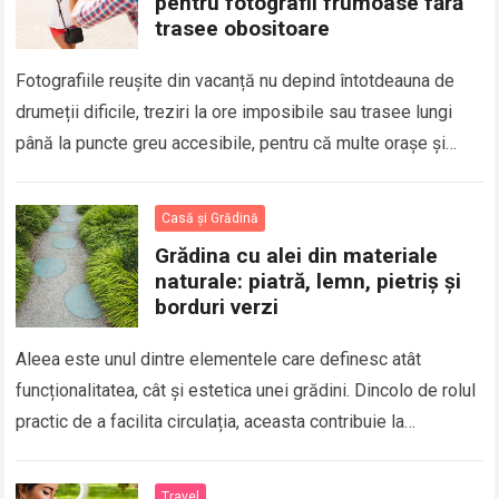
pentru fotografii frumoase fără
trasee obositoare
Fotografiile reușite din vacanță nu depind întotdeauna de
drumeții dificile, treziri la ore imposibile sau trasee lungi
până la puncte greu accesibile, pentru că multe orașe și
regiuni europene oferă…
Read more
Casă și Grădină
Grădina cu alei din materiale
naturale: piatră, lemn, pietriș și
borduri verzi
Aleea este unul dintre elementele care definesc atât
funcționalitatea, cât și estetica unei grădini. Dincolo de rolul
practic de a facilita circulația, aceasta contribuie la
organizarea spațiului și influențează modul…
Read more
Travel