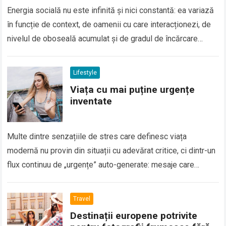
Energia socială nu este infinită și nici constantă: ea variază
în funcție de context, de oamenii cu care interacționezi, de
nivelul de oboseală acumulat și de gradul de încărcare
mentală…
Read more
Lifestyle
Viața cu mai puține urgențe
inventate
Multe dintre senzațiile de stres care definesc viața
modernă nu provin din situații cu adevărat critice, ci dintr-un
flux continuu de „urgențe” auto-generate: mesaje care
trebuie răspunse imediat, sarcini care…
Read more
Travel
Destinații europene potrivite