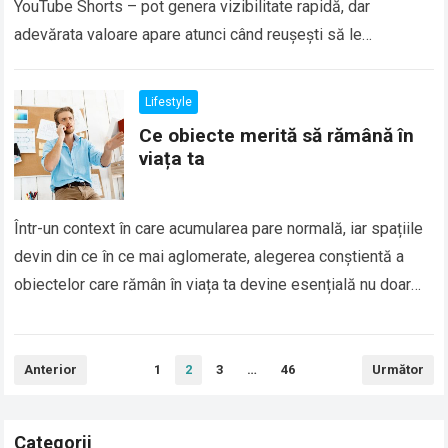
YouTube Shorts – pot genera vizibilitate rapidă, dar
adevărata valoare apare atunci când reușești să le
transformi din simple materiale…
Read more
Lifestyle
Ce obiecte merită să rămână în
viața ta
Într-un context în care acumularea pare normală, iar spațiile
devin din ce în ce mai aglomerate, alegerea conștientă a
obiectelor care rămân în viața ta devine esențială nu doar
pentru…
Read more
Paginație
Anterior
1
2
3
…
46
Următor
articole
Categorii