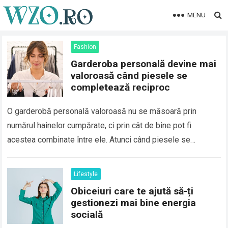
MENU
Fashion
Garderoba personală devine mai
valoroasă când piesele se
completează reciproc
O garderobă personală valoroasă nu se măsoară prin
numărul hainelor cumpărate, ci prin cât de bine pot fi
acestea combinate între ele. Atunci când piesele se
completează reciproc, fiecare articol…
Read more
Lifestyle
Obiceiuri care te ajută să-ți
gestionezi mai bine energia
socială