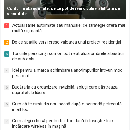
Conturile abandonate: de ce pot deveni o vulnerabilitate de
securitate
Actualizările automate sau manuale: ce strategie oferă mai
1
multă siguranță
De ce spațiile verzi cresc valoarea unui proiect rezidențial
2
Tonurile piersică și somon pot neutraliza umbrele albăstrui
3
de sub ochi
Idei pentru a marca schimbarea anotimpurilor într-un mod
4
personal
Bucătăria cu organizare invizibilă: soluții care păstrează
5
suprafețele libere
Cum să te simți din nou acasă după o perioadă petrecută
6
în alt loc
Cum alegi o husă pentru telefon dacă folosești zilnic
7
încărcare wireless în mașină