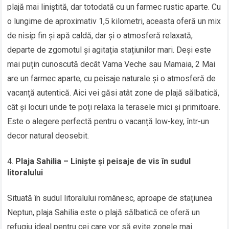
plajă mai liniștită, dar totodată cu un farmec rustic aparte. Cu
o lungime de aproximativ 1,5 kilometri, aceasta oferă un mix
de nisip fin și apă caldă, dar și o atmosferă relaxată,
departe de zgomotul și agitația stațiunilor mari. Deși este
mai puțin cunoscută decât Vama Veche sau Mamaia, 2 Mai
are un farmec aparte, cu peisaje naturale și o atmosferă de
vacanță autentică. Aici vei găsi atât zone de plajă sălbatică,
cât și locuri unde te poți relaxa la terasele mici și primitoare.
Este o alegere perfectă pentru o vacanță low-key, într-un
decor natural deosebit.
Plaja Sahilia – Liniște și peisaje de vis în sudul
litoralului
Situată în sudul litoralului românesc, aproape de stațiunea
Neptun, plaja Sahilia este o plajă sălbatică ce oferă un
refugiu ideal pentru cei care vor să evite zonele mai