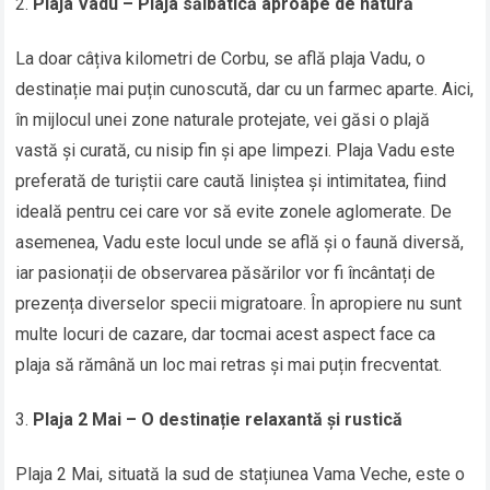
Plaja Vadu – Plaja sălbatică aproape de natură
La doar câțiva kilometri de Corbu, se află plaja Vadu, o
destinație mai puțin cunoscută, dar cu un farmec aparte. Aici,
în mijlocul unei zone naturale protejate, vei găsi o plajă
vastă și curată, cu nisip fin și ape limpezi. Plaja Vadu este
preferată de turiștii care caută liniștea și intimitatea, fiind
ideală pentru cei care vor să evite zonele aglomerate. De
asemenea, Vadu este locul unde se află și o faună diversă,
iar pasionații de observarea păsărilor vor fi încântați de
prezența diverselor specii migratoare. În apropiere nu sunt
multe locuri de cazare, dar tocmai acest aspect face ca
plaja să rămână un loc mai retras și mai puțin frecventat.
Plaja 2 Mai – O destinație relaxantă și rustică
Plaja 2 Mai, situată la sud de stațiunea Vama Veche, este o