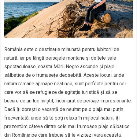
România este o destinație minunată pentru iubitorii de
natură, iar pe lângă peisajele montane și deltele sale
spectaculoase, coasta Mării Negre ascunde și plaje
sălbatice de o frumusețe deosebită. Aceste locuri, unde
natura rămâne aproape neatinsă, sunt perfecte pentru cei
care vor să se refugieze de agitația turistică și să se
bucure de un loc liniștit, înconjurat de peisaje impresionante.
Dacă îți dorești o vacanță de neuitat pe o plajă mai puțin
frecventată, unde să te poți relaxa în mijlocul naturii, îți
prezentăm câteva dintre cele mai frumoase plaje sălbatice
din România pe care trebuie să le vizitezi vara aceasta.