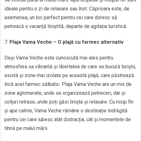
ideale pentru o zi de relaxare sau înot. Căprioara este, de
asemenea, un loc perfect pentru cei care doresc să
petreacă o vacanță liniștită, departe de agitația turistică.
Plaja Vama Veche – O plajă cu farmec alternativ
Deși Vama Veche este cunoscută mai ales pentru
atmosfera sa vibrantă și libertatea de care se bucură turiștii,
există și zone mai izolate pe această plajă, care păstrează
încă acel farmec sălbatic. Plaja Vama Veche are un mix de
zone aglomerate, unde se organizează petreceri, dar și
colțuri retrase, unde poți găsi liniște și relaxare. Cu nisip fin
și ape calme, Vama Veche rămâne o destinație îndrăgită
pentru cei care iubesc atât distracția, cât și momentele de
tihnă pe malul mării.