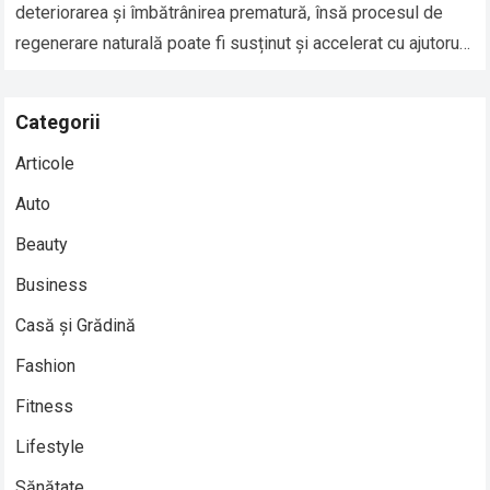
deteriorarea și îmbătrânirea prematură, însă procesul de
regenerare naturală poate fi susținut și accelerat cu ajutorul
produselor potrivite. Produsele cu…
Read more
Categorii
Articole
Auto
Beauty
Business
Casă și Grădină
Fashion
Fitness
Lifestyle
Sănătate