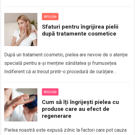
serie de provocări și probleme, mai…
Read more
Articole
Sfaturi pentru îngrijirea pielii
după tratamente cosmetice
După un tratament cosmetic, pielea are nevoie de o atenție
specială pentru a-și menține sănătatea și frumusețea.
Indiferent că ai trecut printr-o procedură de curățare
profundă, peeling chimic, microneedling sau…
Read more
Articole
Cum să îți îngrijești pielea cu
produse care au efect de
regenerare
Pielea noastră este expusă zilnic la factori care pot cauza