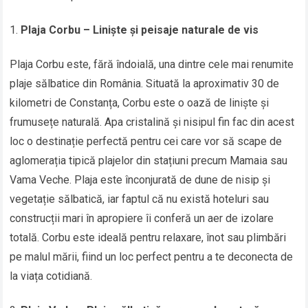
Plaja Corbu – Liniște și peisaje naturale de vis
Plaja Corbu este, fără îndoială, una dintre cele mai renumite
plaje sălbatice din România. Situată la aproximativ 30 de
kilometri de Constanța, Corbu este o oază de liniște și
frumusețe naturală. Apa cristalină și nisipul fin fac din acest
loc o destinație perfectă pentru cei care vor să scape de
aglomerația tipică plajelor din stațiuni precum Mamaia sau
Vama Veche. Plaja este înconjurată de dune de nisip și
vegetație sălbatică, iar faptul că nu există hoteluri sau
construcții mari în apropiere îi conferă un aer de izolare
totală. Corbu este ideală pentru relaxare, înot sau plimbări
pe malul mării, fiind un loc perfect pentru a te deconecta de
la viața cotidiană.