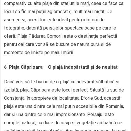
comparativ cu alte plaje din stațiunile mari, ceea ce face ca
locul să fie mai puțin aglomerat și mult mai liniștit. De
asemenea, acest loc este ideal pentru iubitorii de
fotografie, datorită peisajelor spectaculoase pe care le
oferă. Plaja Pădurea Comorii este o destinație perfectă
pentru cei care vor să se bucure de natura pură și de
momente de liniște pe malul mării.
Plaja Căprioara – O plajă îndepărtată și de neuitat
Dacă vrei să te bucuri de o plajă cu adevărat sălbatică și
izolată, plaja Căprioara este locul perfect. Situată la sud de
Constanța, în apropiere de localitatea Eforie Sud, această
plajă este una dintre cele mai puțin accesibile din România,
dar și una dintre cele mai impresionante. Peisajul este
complet natural, cu dune de nisip și vegetație sălbatică ce
se întinde până la malul mării. Apa limpede și nisipul fin sunt