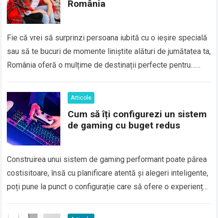
România
Fie că vrei să surprinzi persoana iubită cu o ieșire specială
sau să te bucuri de momente liniștite alături de jumătatea ta,
România oferă o mulțime de destinații perfecte pentru…
Read more
Articole
Cum să îți configurezi un sistem
de gaming cu buget redus
Construirea unui sistem de gaming performant poate părea
costisitoare, însă cu planificare atentă și alegeri inteligente,
poți pune la punct o configurație care să ofere o experiență
plăcută fără să-ți…
Read more