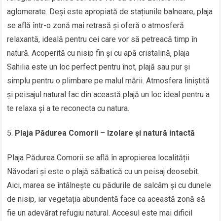
aglomerate. Deși este apropiată de stațiunile balneare, plaja
se află într-o zonă mai retrasă și oferă o atmosferă
relaxantă, ideală pentru cei care vor să petreacă timp în
natură. Acoperită cu nisip fin și cu apă cristalină, plaja
Sahilia este un loc perfect pentru înot, plajă sau pur și
simplu pentru o plimbare pe malul mării. Atmosfera liniștită
și peisajul natural fac din această plajă un loc ideal pentru a
te relaxa și a te reconecta cu natura.
Plaja Pădurea Comorii – Izolare și natură intactă
Plaja Pădurea Comorii se află în apropierea localității
Năvodari și este o plajă sălbatică cu un peisaj deosebit.
Aici, marea se întâlnește cu pădurile de salcâm și cu dunele
de nisip, iar vegetația abundentă face ca această zonă să
fie un adevărat refugiu natural. Accesul este mai dificil