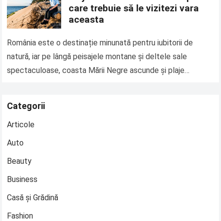
care trebuie să le vizitezi vara
aceasta
România este o destinație minunată pentru iubitorii de
natură, iar pe lângă peisajele montane și deltele sale
spectaculoase, coasta Mării Negre ascunde și plaje
sălbatice de o frumusețe deosebită. Aceste…
Read more
Categorii
Articole
Auto
Beauty
Business
Casă și Grădină
Fashion