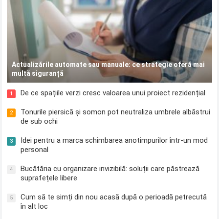
Actualizările automate sau manuale: ce strategie oferă mai
multă siguranță
De ce spațiile verzi cresc valoarea unui proiect rezidențial
1
Tonurile piersică și somon pot neutraliza umbrele albăstrui
2
de sub ochi
Idei pentru a marca schimbarea anotimpurilor într-un mod
3
personal
Bucătăria cu organizare invizibilă: soluții care păstrează
4
suprafețele libere
Cum să te simți din nou acasă după o perioadă petrecută
5
în alt loc