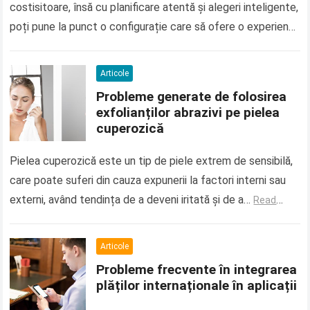
costisitoare, însă cu planificare atentă și alegeri inteligente,
poți pune la punct o configurație care să ofere o experiență
plăcută fără să-ți…
Read more
Articole
Probleme generate de folosirea
exfolianților abrazivi pe pielea
cuperozică
Pielea cuperozică este un tip de piele extrem de sensibilă,
care poate suferi din cauza expunerii la factori interni sau
externi, având tendința de a deveni iritată și de a…
Read
more
Articole
Probleme frecvente în integrarea
plăților internaționale în aplicații