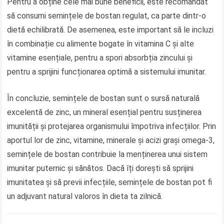
Pentru a obține cele mai bune beneficii, este recomandat
să consumi semințele de bostan regulat, ca parte dintr-o
dietă echilibrată. De asemenea, este important să le incluzi
în combinație cu alimente bogate în vitamina C și alte
vitamine esențiale, pentru a spori absorbția zincului și
pentru a sprijini funcționarea optimă a sistemului imunitar.
În concluzie, semințele de bostan sunt o sursă naturală
excelentă de zinc, un mineral esențial pentru susținerea
imunității și protejarea organismului împotriva infecțiilor. Prin
aportul lor de zinc, vitamine, minerale și acizi grași omega-3,
semințele de bostan contribuie la menținerea unui sistem
imunitar puternic și sănătos. Dacă îți dorești să sprijini
imunitatea și să previi infecțiile, semințele de bostan pot fi
un adjuvant natural valoros în dieta ta zilnică.