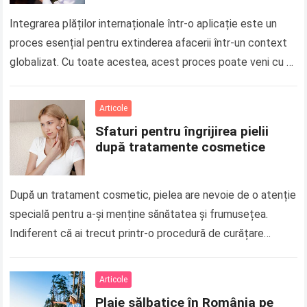
Integrarea plăților internaționale într-o aplicație este un
proces esențial pentru extinderea afacerii într-un context
globalizat. Cu toate acestea, acest proces poate veni cu o
serie de provocări și probleme, mai…
Read more
Articole
Sfaturi pentru îngrijirea pielii
după tratamente cosmetice
După un tratament cosmetic, pielea are nevoie de o atenție
specială pentru a-și menține sănătatea și frumusețea.
Indiferent că ai trecut printr-o procedură de curățare
profundă, peeling chimic, microneedling sau…
Read more
Articole
Plaje sălbatice în România pe