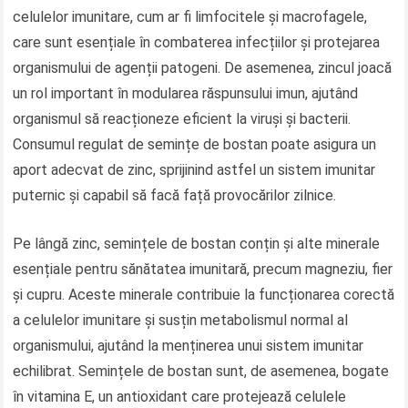
celulelor imunitare, cum ar fi limfocitele și macrofagele,
care sunt esențiale în combaterea infecțiilor și protejarea
organismului de agenții patogeni. De asemenea, zincul joacă
un rol important în modularea răspunsului imun, ajutând
organismul să reacționeze eficient la viruși și bacterii.
Consumul regulat de semințe de bostan poate asigura un
aport adecvat de zinc, sprijinind astfel un sistem imunitar
puternic și capabil să facă față provocărilor zilnice.
Pe lângă zinc, semințele de bostan conțin și alte minerale
esențiale pentru sănătatea imunitară, precum magneziu, fier
și cupru. Aceste minerale contribuie la funcționarea corectă
a celulelor imunitare și susțin metabolismul normal al
organismului, ajutând la menținerea unui sistem imunitar
echilibrat. Semințele de bostan sunt, de asemenea, bogate
în vitamina E, un antioxidant care protejează celulele