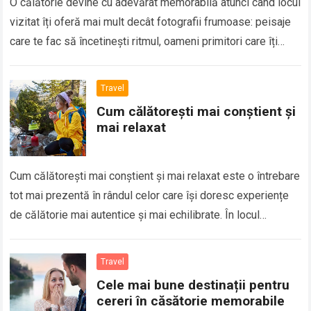
O călătorie devine cu adevărat memorabilă atunci când locul
vizitat îți oferă mai mult decât fotografii frumoase: peisaje
care te fac să încetinești ritmul, oameni primitori care îți
explică povești…
Read more
Travel
Cum călătorești mai conștient și
mai relaxat
Cum călătorești mai conștient și mai relaxat este o întrebare
tot mai prezentă în rândul celor care își doresc experiențe
de călătorie mai autentice și mai echilibrate. În locul
vacanțelor…
Read more
Travel
Cele mai bune destinații pentru
cereri în căsătorie memorabile