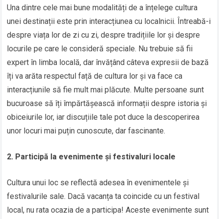
Una dintre cele mai bune modalități de a înțelege cultura
unei destinații este prin interacțiunea cu localnicii. Întreabă-i
despre viața lor de zi cu zi, despre tradițiile lor și despre
locurile pe care le consideră speciale. Nu trebuie să fii
expert în limba locală, dar învățând câteva expresii de bază
îți va arăta respectul față de cultura lor și va face ca
interacțiunile să fie mult mai plăcute. Multe persoane sunt
bucuroase să îți împărtășească informații despre istoria și
obiceiurile lor, iar discuțiile tale pot duce la descoperirea
unor locuri mai puțin cunoscute, dar fascinante.
2. Participă la evenimente și festivaluri locale
Cultura unui loc se reflectă adesea în evenimentele și
festivalurile sale. Dacă vacanța ta coincide cu un festival
local, nu rata ocazia de a participa! Aceste evenimente sunt