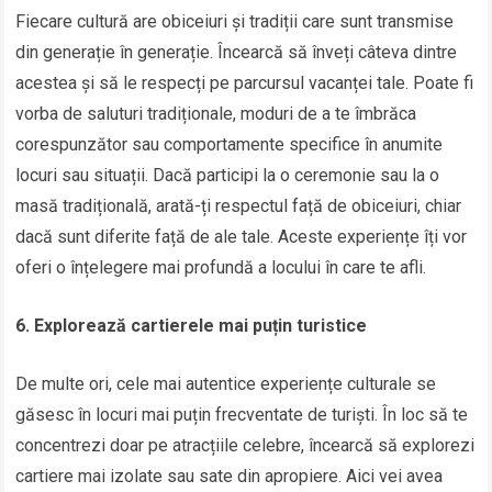
Fiecare cultură are obiceiuri și tradiții care sunt transmise
din generație în generație. Încearcă să înveți câteva dintre
acestea și să le respecți pe parcursul vacanței tale. Poate fi
vorba de saluturi tradiționale, moduri de a te îmbrăca
corespunzător sau comportamente specifice în anumite
locuri sau situații. Dacă participi la o ceremonie sau la o
masă tradițională, arată-ți respectul față de obiceiuri, chiar
dacă sunt diferite față de ale tale. Aceste experiențe îți vor
oferi o înțelegere mai profundă a locului în care te afli.
6. Explorează cartierele mai puțin turistice
De multe ori, cele mai autentice experiențe culturale se
găsesc în locuri mai puțin frecventate de turiști. În loc să te
concentrezi doar pe atracțiile celebre, încearcă să explorezi
cartiere mai izolate sau sate din apropiere. Aici vei avea