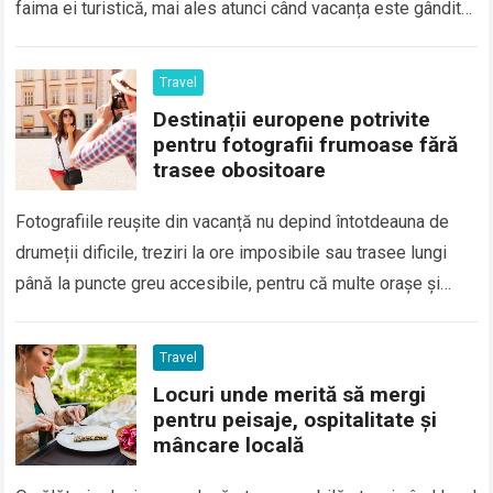
faima ei turistică, mai ales atunci când vacanța este gândită
ca o…
Read more
Travel
Destinații europene potrivite
pentru fotografii frumoase fără
trasee obositoare
Fotografiile reușite din vacanță nu depind întotdeauna de
drumeții dificile, treziri la ore imposibile sau trasee lungi
până la puncte greu accesibile, pentru că multe orașe și
regiuni europene oferă…
Read more
Travel
Locuri unde merită să mergi
pentru peisaje, ospitalitate și
mâncare locală