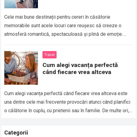
Cele mai bune destinații pentru cereri în căsătorie
memorabile sunt acele locuri care reușesc să creeze o
atmosferă romantică, spectaculoasă și plină de emoție.
Momentul unei cereri în căsătorie este…
Read more
Travel
Cum alegi vacanța perfectă
când fiecare vrea altceva
Cum alegi vacanța perfectă când fiecare vrea altceva este
una dintre cele mai frecvente provocări atunci când planifici
o călătorie în cuplu, cu prietenii sau în familie. De multe ori,…
Read more
Categorii