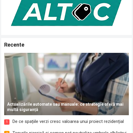
Recente
Actualizările automate sau manuale: ce strategie oferă mai
multă siguranță
De ce spațiile verzi cresc valoarea unui proiect rezidențial
1
Tonurile piersică și somon pot neutraliza umbrele albăstrui