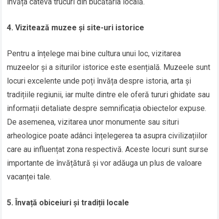
învăța câteva trucuri din bucătăria locală.
4. Vizitează muzee și site-uri istorice
Pentru a înțelege mai bine cultura unui loc, vizitarea
muzeelor și a siturilor istorice este esențială. Muzeele sunt
locuri excelente unde poți învăța despre istoria, arta și
tradițiile regiunii, iar multe dintre ele oferă tururi ghidate sau
informații detaliate despre semnificația obiectelor expuse.
De asemenea, vizitarea unor monumente sau situri
arheologice poate adânci înțelegerea ta asupra civilizațiilor
care au influențat zona respectivă. Aceste locuri sunt surse
importante de învățătură și vor adăuga un plus de valoare
vacanței tale.
5. Învață obiceiuri și tradiții locale