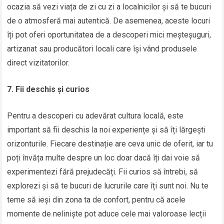
ocazia să vezi viața de zi cu zi a localnicilor și să te bucuri
de o atmosferă mai autentică. De asemenea, aceste locuri
îți pot oferi oportunitatea de a descoperi mici meșteșuguri,
artizanat sau producători locali care își vând produsele
direct vizitatorilor.
7. Fii deschis și curios
Pentru a descoperi cu adevărat cultura locală, este
important să fii deschis la noi experiențe și să îți lărgești
orizonturile. Fiecare destinație are ceva unic de oferit, iar tu
poți învăța multe despre un loc doar dacă îți dai voie să
experimentezi fără prejudecăți. Fii curios să întrebi, să
explorezi și să te bucuri de lucrurile care îți sunt noi. Nu te
teme să ieși din zona ta de confort, pentru că acele
momente de neliniște pot aduce cele mai valoroase lecții