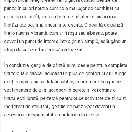
important în integrarea ei într-o ținută casual. Gențile de
pânză în culori neutre sunt cele mai ușor de combinat cu
orice tip de outfit, însă nu te teme să alegi și culori mai
îndrăznețe sau imprimeuri interesante. O geantă de pânză
într-o nuanță vibrantă, cum ar fi roșu sau albastru, poate
deveni un punct de interes într-o ținută simplă, adăugând un
strop de culoare fără a încărca look-ul.
În concluzie, gențile de pânză sunt ideale pentru a completa
ținutele tale casual, aducând un plus de confort și stil. Alege
genți simple sau cu detalii subtile, asortează-le cu piese
vestimentare de zi și accesorii discrete și vei obține o
ținută echilibrată, perfectă pentru orice activitate de zi cu zi.
Indiferent de stilul tău, gențile de pânză pot deveni un
accesoriu indispensabil în garderoba ta casual.