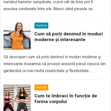
numărul hainelor cumpărate, ci prin cât de bine pot fi
acestea combinate între ele. Atunci când piesele se
completează reciproc, fiecare articol…
Read more
Fashion
Cum să porți denimul în moduri
moderne și interesante
Să descoperi cum să porți denimul în moduri moderne și
interesante înseamnă să privești această piesă clasică din
garderobă cu mai multă creativitate și flexibilitate.
Denimului i s-a câștigat de-a lungul timpului…
Read more
Fashion
Cum te îmbraci în funcție de
forma corpului