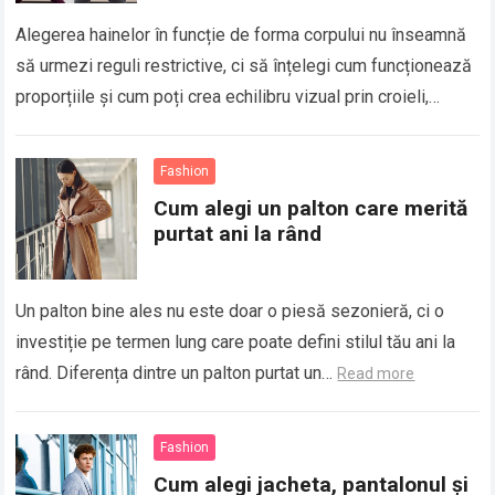
Alegerea hainelor în funcție de forma corpului nu înseamnă
să urmezi reguli restrictive, ci să înțelegi cum funcționează
proporțiile și cum poți crea echilibru vizual prin croieli,
lungimi și materiale….
Read more
Fashion
Cum alegi un palton care merită
purtat ani la rând
Un palton bine ales nu este doar o piesă sezonieră, ci o
investiție pe termen lung care poate defini stilul tău ani la
rând. Diferența dintre un palton purtat un…
Read more
Fashion
Cum alegi jacheta, pantalonul și