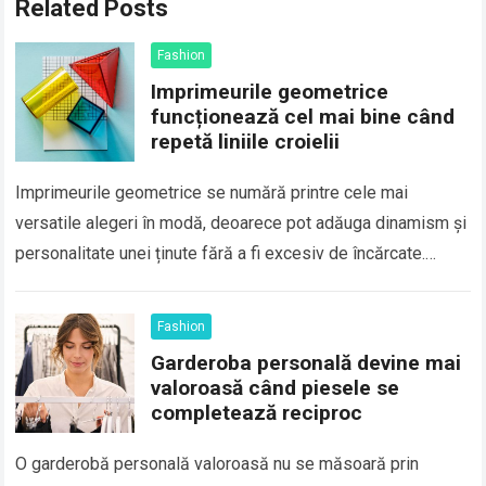
Related Posts
Fashion
Imprimeurile geometrice
funcționează cel mai bine când
repetă liniile croielii
Imprimeurile geometrice se numără printre cele mai
versatile alegeri în modă, deoarece pot adăuga dinamism și
personalitate unei ținute fără a fi excesiv de încărcate.
Totuși, efectul lor depinde în…
Read more
Fashion
Garderoba personală devine mai
valoroasă când piesele se
completează reciproc
O garderobă personală valoroasă nu se măsoară prin