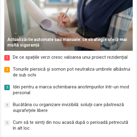
Actualizările automate sau manuale: ce strategie oferă mai
multă siguranță
De ce spațiile verzi cresc valoarea unui proiect rezidențial
1
Tonurile piersică și somon pot neutraliza umbrele albăstrui
2
de sub ochi
Idei pentru a marca schimbarea anotimpurilor într-un mod
3
personal
Bucătăria cu organizare invizibilă: soluții care păstrează
4
suprafețele libere
Cum să te simți din nou acasă după o perioadă petrecută
5
în alt loc