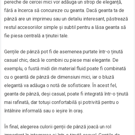
pereche de cercei mici vor adăuga un strop de eleganță,
fără a încerca să concureze cu geanta. Dacă geanta ta de
pânză are un imprimeu sau un detaliu interesant, păstrează
restul accesoriilor simple și subtil pentru a lăsa geanta să
fie piesa centrală a ținutei tale.
Gențile de pânză pot fi de asemenea purtate într-o ținută
casual chic, dacă le combini cu piese mai elegante. De
exemplu, o fustă midi din material fluid poate fi combinată
cu o geantă de pânză de dimensiuni mici, iar o bluză
elegantă va adăuga o notă de sofisticare. În acest fel,
geanta de pânză, deși casual, poate fi integrată într-o ținută
mai rafinată, dar totuși confortabilă și potrivită pentru o
întâlnire informală sau o ieșire în oraș.
În final, alegerea culorii genții de pânză joacă un rol