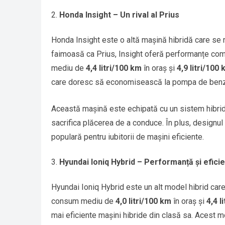
Honda Insight – Un rival al Prius
Honda Insight este o altă mașină hibridă care se 
faimoasă ca Prius, Insight oferă performanțe comp
mediu de
4,4 litri/100 km
în oraș și
4,9 litri/100
care doresc să economisească la pompa de benz
Această mașină este echipată cu un sistem hibri
sacrifica plăcerea de a conduce. În plus, designu
populară pentru iubitorii de mașini eficiente.
Hyundai Ioniq Hybrid – Performanță și efici
Hyundai Ioniq Hybrid este un alt model hibrid care
consum mediu de
4,0 litri/100 km
în oraș și
4,4 l
mai eficiente mașini hibride din clasă sa. Acest m