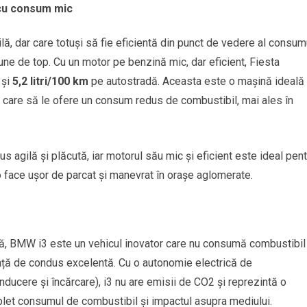
cu consum mic
lă, dar care totuși să fie eficientă din punct de vedere al consum
ne de top. Cu un motor pe benzină mic, dar eficient, Fiesta
 și
5,2 litri/100 km
pe autostradă. Aceasta este o mașină ideală
r care să le ofere un consum redus de combustibil, mai ales în
agilă și plăcută, iar motorul său mic și eficient este ideal pent
 o face ușor de parcat și manevrat în orașe aglomerate.
că, BMW i3 este un vehicul inovator care nu consumă combustibil
ență de condus excelentă. Cu o autonomie electrică de
onducere și încărcare), i3 nu are emisii de CO2 și reprezintă o
plet consumul de combustibil și impactul asupra mediului.