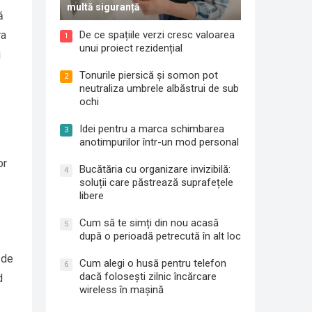
multă siguranță
ă
De ce spațiile verzi cresc valoarea
ra
1
unui proiect rezidențial
u
Tonurile piersică și somon pot
2
neutraliza umbrele albăstrui de sub
ochi
Idei pentru a marca schimbarea
3
anotimpurilor într-un mod personal
or
Bucătăria cu organizare invizibilă:
4
soluții care păstrează suprafețele
libere
Cum să te simți din nou acasă
5
după o perioadă petrecută în alt loc
 de
Cum alegi o husă pentru telefon
6
dacă folosești zilnic încărcare
d
wireless în mașină