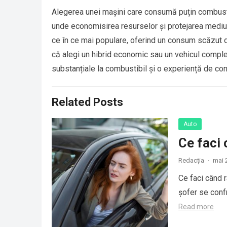
Alegerea unei mașini care consumă puțin combustib
unde economisirea resurselor și protejarea mediulu
ce în ce mai populare, oferind un consum scăzut 
că alegi un hibrid economic sau un vehicul complet
substanțiale la combustibil și o experiență de co
Related Posts
Auto
Ce faci 
Redacția
·
mai 
Ce faci când r
șofer se conf
Read more