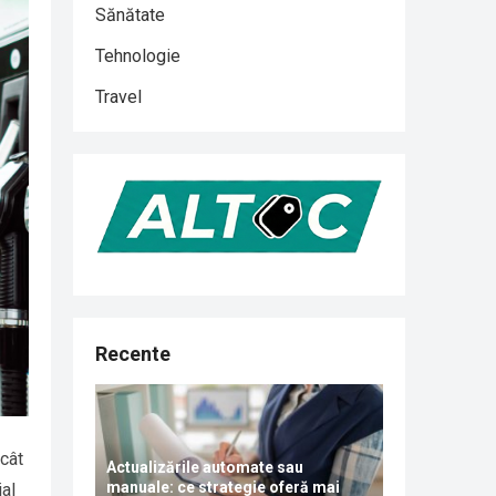
Sănătate
Tehnologie
Travel
Recente
 cât
Actualizările automate sau
manuale: ce strategie oferă mai
ial