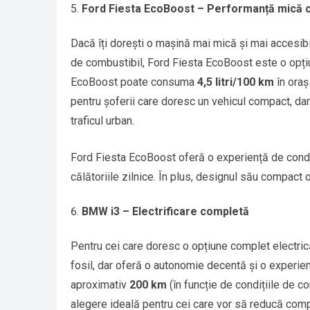
Ford Fiesta EcoBoost – Performanță mică 
Dacă îți dorești o mașină mai mică și mai accesibi
de combustibil, Ford Fiesta EcoBoost este o opțiu
EcoBoost poate consuma
4,5 litri/100 km
în oraș
pentru șoferii care doresc un vehicul compact, da
traficul urban.
Ford Fiesta EcoBoost oferă o experiență de condus 
călătoriile zilnice. În plus, designul său compact
BMW i3 – Electrificare completă
Pentru cei care doresc o opțiune complet electri
fosil, dar oferă o autonomie decentă și o experi
aproximativ
200 km
(în funcție de condițiile de c
alegere ideală pentru cei care vor să reducă com