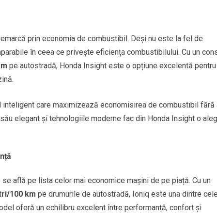
remarcă prin economia de combustibil. Deși nu este la fel de
arabile în ceea ce privește eficiența combustibilului. Cu un co
 km
pe autostradă, Honda Insight este o opțiune excelentă pentru
ină.
d inteligent care maximizează economisirea de combustibil fără 
l său elegant și tehnologiile moderne fac din Honda Insight o ale
ență
 se află pe lista celor mai economice mașini de pe piață. Cu un
itri/100 km
pe drumurile de autostradă, Ioniq este una dintre cel
odel oferă un echilibru excelent între performanță, confort și