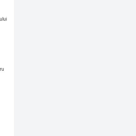
ului
ru