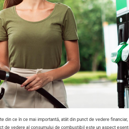
e din ce în ce mai importantă, atât din punct de vedere financiar,
unct de vedere al consumului de combustibil este un aspect esenț