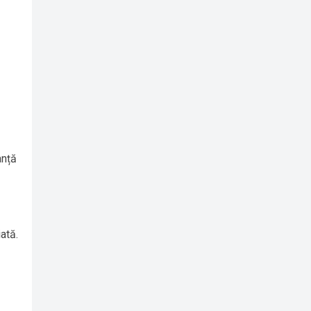
anță
ată.