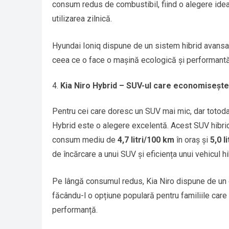
consum redus de combustibil, fiind o alegere idea
utilizarea zilnică.
Hyundai Ioniq dispune de un sistem hibrid avansat
ceea ce o face o mașină ecologică și performantă. 
Kia Niro Hybrid – SUV-ul care economisește
Pentru cei care doresc un SUV mai mic, dar totod
Hybrid este o alegere excelentă. Acest SUV hibri
consum mediu de
4,7 litri/100 km
în oraș și
5,0 l
de încărcare a unui SUV și eficiența unui vehicul hi
Pe lângă consumul redus, Kia Niro dispune de un 
făcându-l o opțiune populară pentru familiile car
performanță.