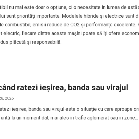
il nu mai este doar o opțiune, ci o necesitate în lumea de astăz
i sunt priorități importante. Modelele hibride și electrice sunt d
de combustibil, emisii reduse de CO2 și performanțe excelente. 
 electric, fiecare dintre aceste mașini poate să îți ofere econom
ndus plăcută și responsabilă.
când ratezi ieșirea, banda sau virajul
28, 2026
·
atezi ieșirea, banda sau virajul este o situație cu care aproape or
runtă la un moment dat, mai ales în trafic aglomerat sau în zone…