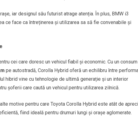
șe, iar designul său futurist atrage atenția. În plus, BMW i3
 ce face ca întreținerea și utilizarea sa să fie convenabile și
te
ntru cei care doresc un vehicul fiabil și economic. Cu un consum
 km
pe autostradă, Corolla Hybrid oferă un echilibru între perform
hibrid vine cu tehnologie de ultimă generație și un interior
ru șoferii care caută un vehicul pentru utilizarea zilnică.
t alte motive pentru care Toyota Corolla Hybrid este atât de apreci
ficientă, fiind ideală pentru drumuri lungi și orașe aglomerate.