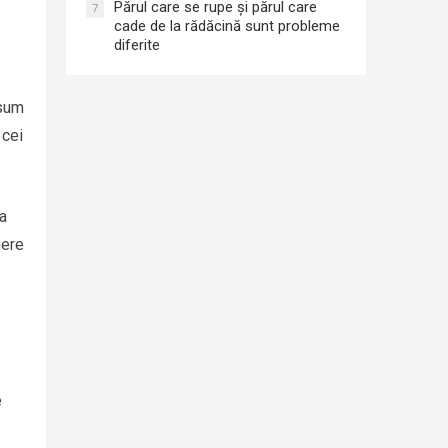
Părul care se rupe și părul care
7
cade de la rădăcină sunt probleme
diferite
nsum
 cei
a
gere
e