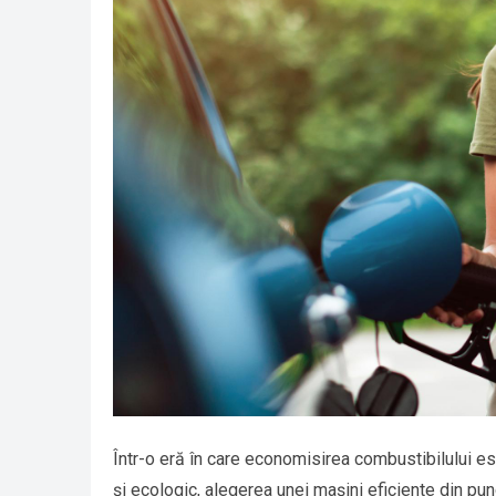
Într-o eră în care economisirea combustibilului est
și ecologic, alegerea unei mașini eficiente din p