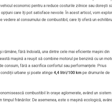
ui vehicul economic pentru a reduce costurile zilnice sau dorești s
opțiuni care îți pot satisface nevoile. În acest articol, vom explo
de vedere al consumului de combustibil, care îți oferă un echilibr
și rămâne, fără îndoială, una dintre cele mai eficiente mașini din
ceastă mașină a reușit să combine motorul pe benzină cu un mot
de consum, fără a sacrifica confortul sau performanțele. Prius
 condiții urbane și poate atinge
4,4 litri/100 km
pe drumurile de
economisească combustibil în orașe aglomerate, având un sistem
în timpul frânărilor. De asemenea, este o mașină ecologică, avân